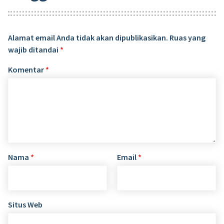
Alamat email Anda tidak akan dipublikasikan.
Ruas yang
wajib ditandai
*
Komentar
*
Nama
*
Email
*
Situs Web