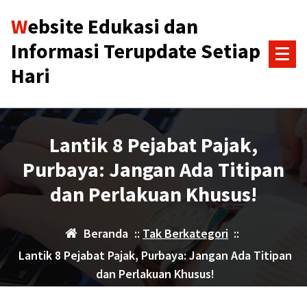
Lewati
Website Edukasi dan
ke
konten
Informasi Terupdate Setiap
Hari
Lantik 8 Pejabat Pajak,
Purbaya: Jangan Ada Titipan
dan Perlakuan Khusus!
Beranda
::
Tak Berkategori
::
Lantik 8 Pejabat Pajak, Purbaya: Jangan Ada Titipan
dan Perlakuan Khusus!