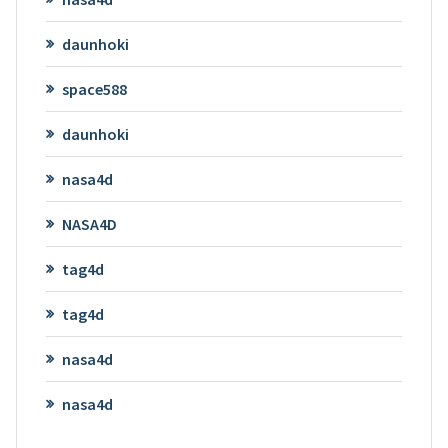
daunhoki
space588
daunhoki
nasa4d
NASA4D
tag4d
tag4d
nasa4d
nasa4d