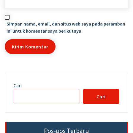
Simpan nama, email, dan situs web saya pada peramban
ini untuk komentar saya berikutnya.
Cari
Cari
Pos-pos Terbaru