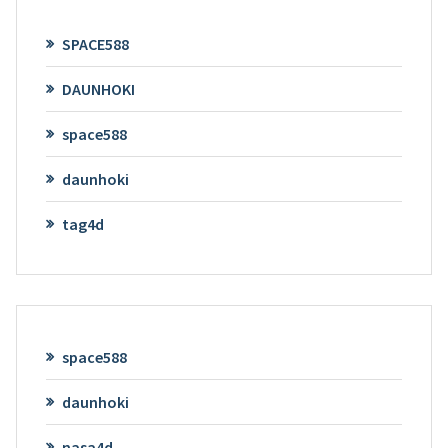
SPACE588
DAUNHOKI
space588
daunhoki
tag4d
space588
daunhoki
nasa4d