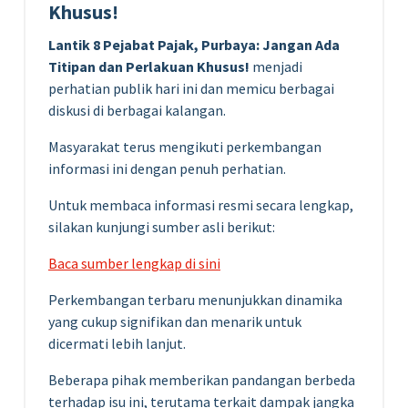
Khusus!
Lantik 8 Pejabat Pajak, Purbaya: Jangan Ada
Titipan dan Perlakuan Khusus!
menjadi
perhatian publik hari ini dan memicu berbagai
diskusi di berbagai kalangan.
Masyarakat terus mengikuti perkembangan
informasi ini dengan penuh perhatian.
Untuk membaca informasi resmi secara lengkap,
silakan kunjungi sumber asli berikut:
Baca sumber lengkap di sini
Perkembangan terbaru menunjukkan dinamika
yang cukup signifikan dan menarik untuk
dicermati lebih lanjut.
Beberapa pihak memberikan pandangan berbeda
terhadap isu ini, terutama terkait dampak jangka