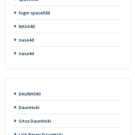
login space588
NASA4D
nasa4d
nasa4d
DAUNHOKI
DaunHoki
Situs DaunHoki
Link Resmi DaunHoki