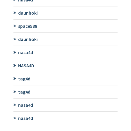
daunhoki
space588
daunhoki
nasa4d
NASA4D
tag4d
tag4d
nasa4d
nasa4d