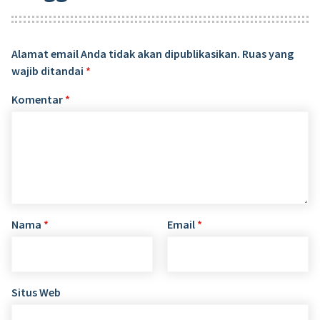
Alamat email Anda tidak akan dipublikasikan.
Ruas yang
wajib ditandai
*
Komentar
*
Nama
*
Email
*
Situs Web