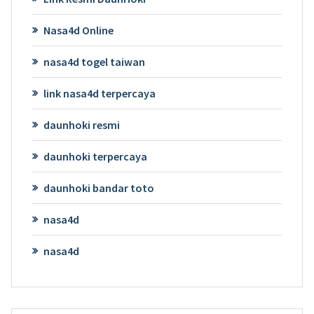
Nasa4d Online
nasa4d togel taiwan
link nasa4d terpercaya
daunhoki resmi
daunhoki terpercaya
daunhoki bandar toto
nasa4d
nasa4d