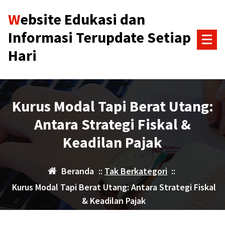
Lewati
Website Edukasi dan
ke
konten
Informasi Terupdate Setiap
Hari
Kurus Modal Tapi Berat Utang:
Antara Strategi Fiskal &
Keadilan Pajak
Beranda
::
Tak Berkategori
::
Kurus Modal Tapi Berat Utang: Antara Strategi Fiskal
& Keadilan Pajak