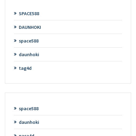
SPACE588
DAUNHOKI
space588
daunhoki
tag4d
space588
daunhoki
nasa4d