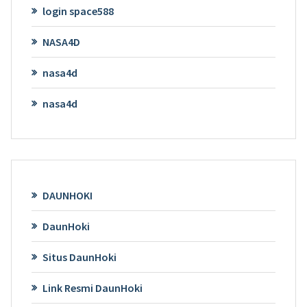
login space588
NASA4D
nasa4d
nasa4d
DAUNHOKI
DaunHoki
Situs DaunHoki
Link Resmi DaunHoki