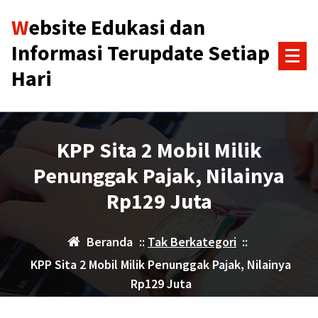
Lewati
Website Edukasi dan
ke
konten
Informasi Terupdate Setiap
Hari
KPP Sita 2 Mobil Milik
Penunggak Pajak, Nilainya
Rp129 Juta
Beranda
::
Tak Berkategori
::
KPP Sita 2 Mobil Milik Penunggak Pajak, Nilainya
Rp129 Juta