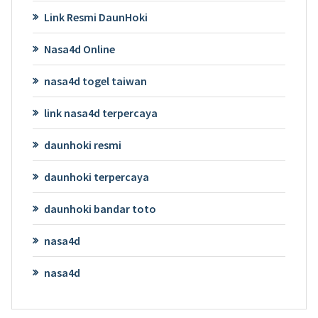
Link Resmi DaunHoki
Nasa4d Online
nasa4d togel taiwan
link nasa4d terpercaya
daunhoki resmi
daunhoki terpercaya
daunhoki bandar toto
nasa4d
nasa4d