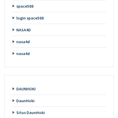
space588
login space588
NASA4D
nasa4d
nasa4d
DAUNHOKI
DaunHoki
Situs DaunHoki