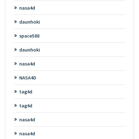
nasa4d
daunhoki
space588
daunhoki
nasa4d
NASA4D
tag4d
tag4d
nasa4d
nasa4d