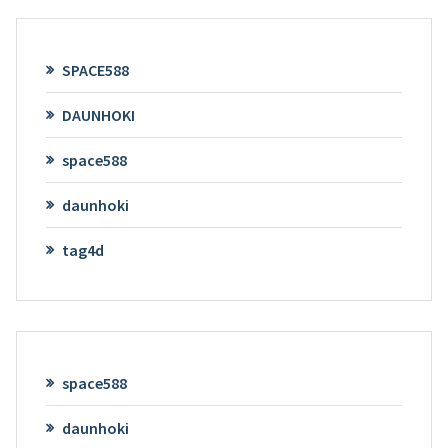
SPACE588
DAUNHOKI
space588
daunhoki
tag4d
space588
daunhoki