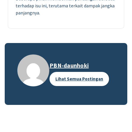
terhadap isu ini, terutama terkait dampak jangka
panjangnya.
PBN-daunhoki
Lihat Semua Postingan