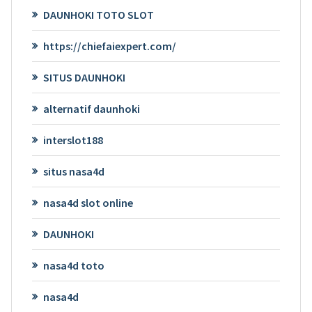
DAUNHOKI TOTO SLOT
https://chiefaiexpert.com/
SITUS DAUNHOKI
alternatif daunhoki
interslot188
situs nasa4d
nasa4d slot online
DAUNHOKI
nasa4d toto
nasa4d