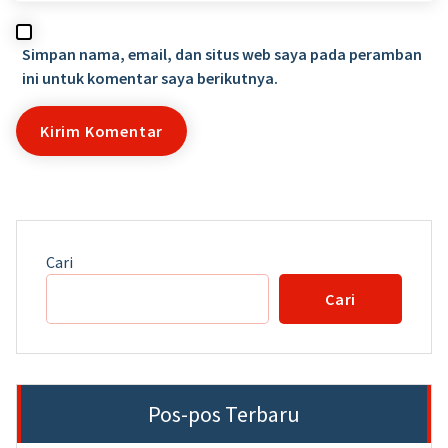
Simpan nama, email, dan situs web saya pada peramban
ini untuk komentar saya berikutnya.
Cari
Cari
Pos-pos Terbaru