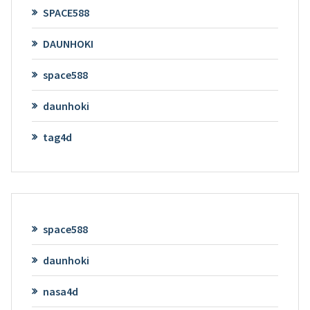
SPACE588
DAUNHOKI
space588
daunhoki
tag4d
space588
daunhoki
nasa4d