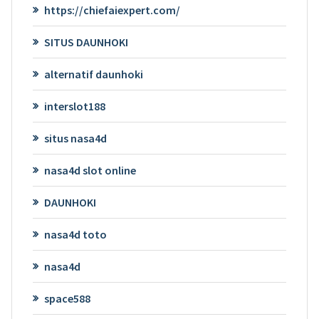
https://chiefaiexpert.com/
SITUS DAUNHOKI
alternatif daunhoki
interslot188
situs nasa4d
nasa4d slot online
DAUNHOKI
nasa4d toto
nasa4d
space588