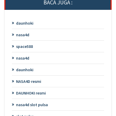
BACA JUGA :
daunhoki
nasa4d
space588
nasa4d
daunhoki
NASA4D resmi
DAUNHOKI resmi
nasa4d slot pulsa