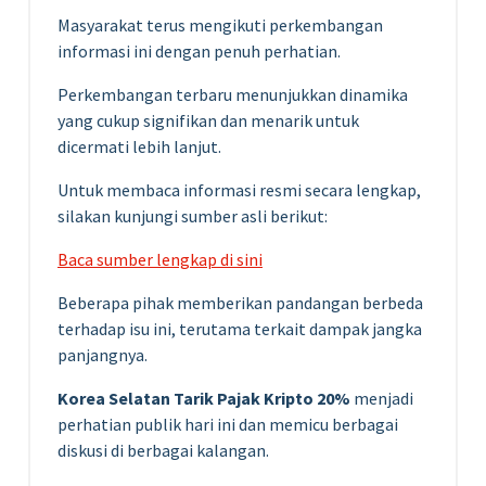
Masyarakat terus mengikuti perkembangan
informasi ini dengan penuh perhatian.
Perkembangan terbaru menunjukkan dinamika
yang cukup signifikan dan menarik untuk
dicermati lebih lanjut.
Untuk membaca informasi resmi secara lengkap,
silakan kunjungi sumber asli berikut:
Baca sumber lengkap di sini
Beberapa pihak memberikan pandangan berbeda
terhadap isu ini, terutama terkait dampak jangka
panjangnya.
Korea Selatan Tarik Pajak Kripto 20%
menjadi
perhatian publik hari ini dan memicu berbagai
diskusi di berbagai kalangan.