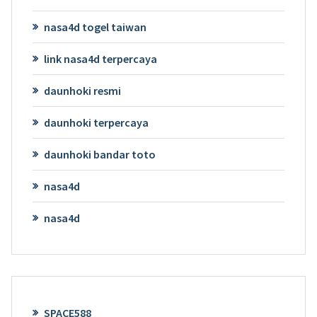
nasa4d togel taiwan
link nasa4d terpercaya
daunhoki resmi
daunhoki terpercaya
daunhoki bandar toto
nasa4d
nasa4d
SPACE588