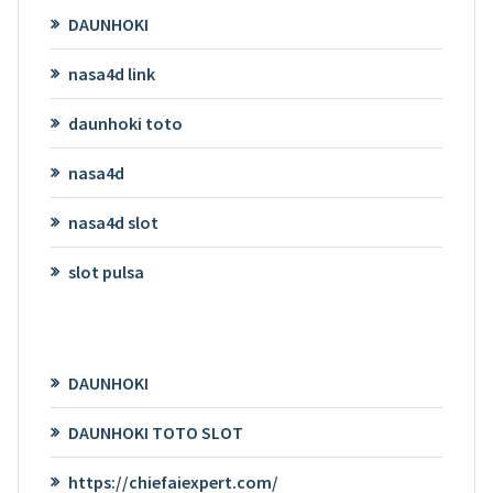
DAUNHOKI
nasa4d link
daunhoki toto
nasa4d
nasa4d slot
slot pulsa
DAUNHOKI
DAUNHOKI TOTO SLOT
https://chiefaiexpert.com/