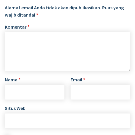
Alamat email Anda tidak akan dipublikasikan.
Ruas yang
wajib ditandai
*
Komentar
*
Nama
*
Email
*
Situs Web