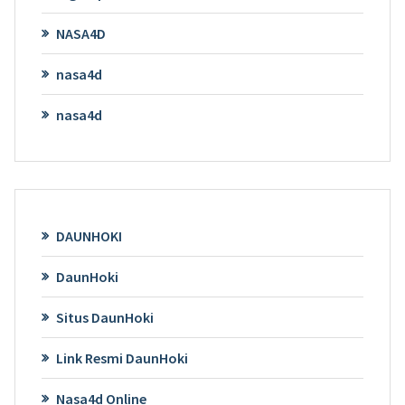
NASA4D
nasa4d
nasa4d
DAUNHOKI
DaunHoki
Situs DaunHoki
Link Resmi DaunHoki
Nasa4d Online