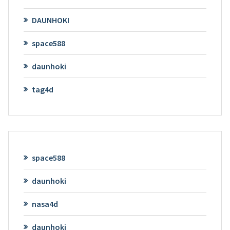
DAUNHOKI
space588
daunhoki
tag4d
space588
daunhoki
nasa4d
daunhoki