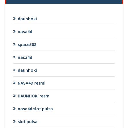
daunhoki
nasa4d
space588
nasa4d
daunhoki
NASA4D resmi
DAUNHOKI resmi
nasa4d slot pulsa
slot pulsa