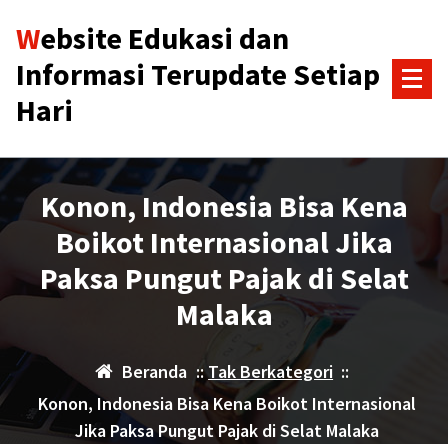
Lewati
Website Edukasi dan
ke
konten
Informasi Terupdate Setiap
Hari
Konon, Indonesia Bisa Kena
Boikot Internasional Jika
Paksa Pungut Pajak di Selat
Malaka
Beranda
::
Tak Berkategori
::
Konon, Indonesia Bisa Kena Boikot Internasional
Jika Paksa Pungut Pajak di Selat Malaka