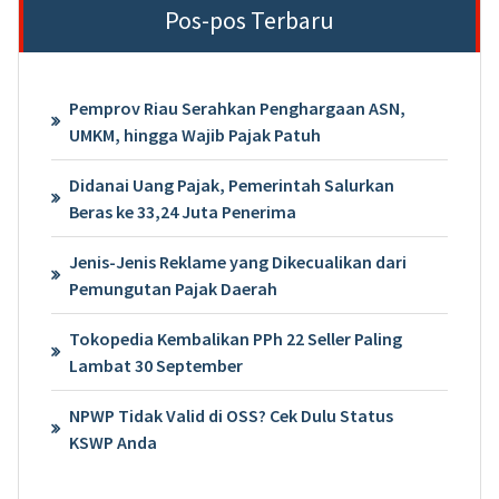
Pos-pos Terbaru
Pemprov Riau Serahkan Penghargaan ASN,
UMKM, hingga Wajib Pajak Patuh
Didanai Uang Pajak, Pemerintah Salurkan
Beras ke 33,24 Juta Penerima
Jenis-Jenis Reklame yang Dikecualikan dari
Pemungutan Pajak Daerah
Tokopedia Kembalikan PPh 22 Seller Paling
Lambat 30 September
NPWP Tidak Valid di OSS? Cek Dulu Status
KSWP Anda