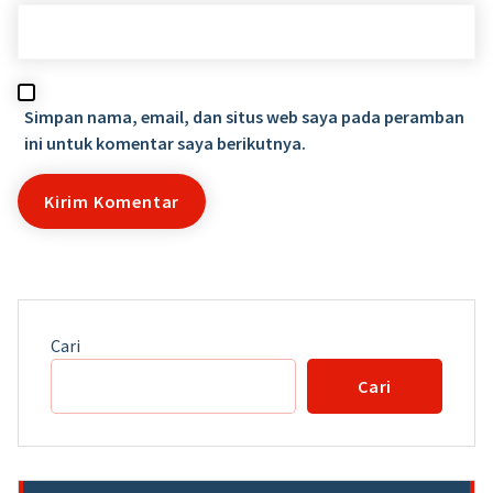
Simpan nama, email, dan situs web saya pada peramban
ini untuk komentar saya berikutnya.
Cari
Cari