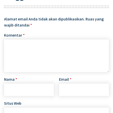
Alamat email Anda tidak akan dipublikasikan.
Ruas yang
wajib ditandai
*
Komentar
*
Nama
*
Email
*
Situs Web