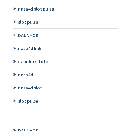
nasa4d slot pulsa
slot pulsa
DAUNHOKI
nasa4d link
daunhoki toto
nasa4d
nasa4d slot
slot pulsa
DAUNHOKI