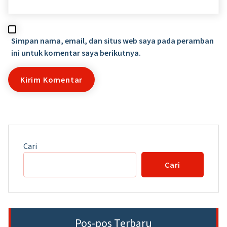
Simpan nama, email, dan situs web saya pada peramban
ini untuk komentar saya berikutnya.
Cari
Cari
Pos-pos Terbaru