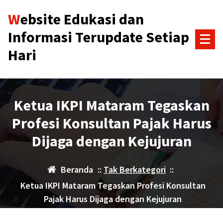
Lewati
Website Edukasi dan
ke
konten
Informasi Terupdate Setiap
Hari
Ketua IKPI Mataram Tegaskan
Profesi Konsultan Pajak Harus
Dijaga dengan Kejujuran
Beranda
::
Tak Berkategori
::
Ketua IKPI Mataram Tegaskan Profesi Konsultan
Pajak Harus Dijaga dengan Kejujuran