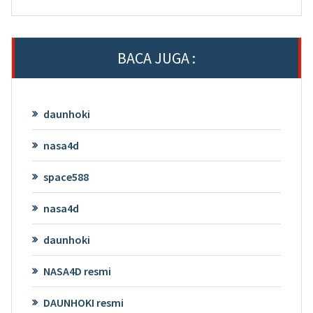
BACA JUGA :
daunhoki
nasa4d
space588
nasa4d
daunhoki
NASA4D resmi
DAUNHOKI resmi