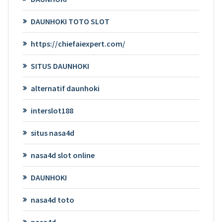
DAUNHOKI TOTO SLOT
https://chiefaiexpert.com/
SITUS DAUNHOKI
alternatif daunhoki
interslot188
situs nasa4d
nasa4d slot online
DAUNHOKI
nasa4d toto