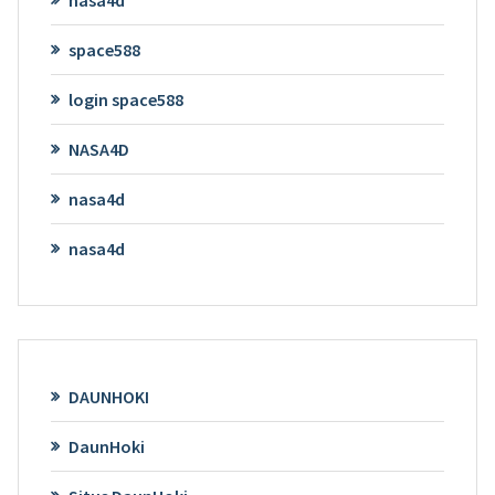
nasa4d
space588
login space588
NASA4D
nasa4d
nasa4d
DAUNHOKI
DaunHoki