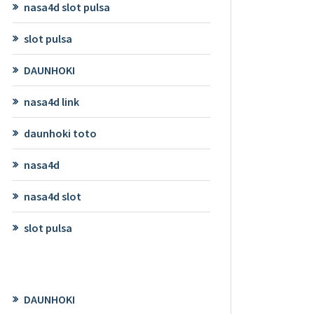
nasa4d slot pulsa
slot pulsa
DAUNHOKI
nasa4d link
daunhoki toto
nasa4d
nasa4d slot
slot pulsa
DAUNHOKI