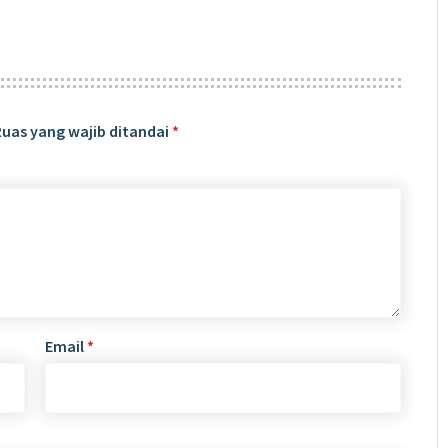
Ruas yang wajib ditandai
*
Email
*