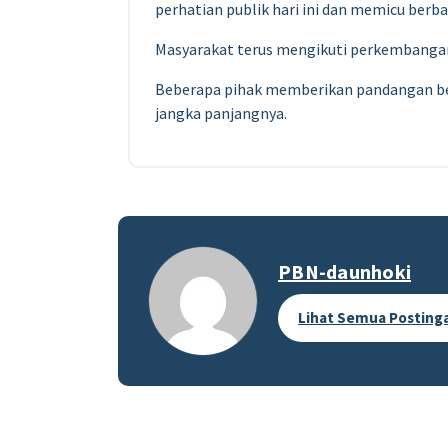
perhatian publik hari ini dan memicu berba
Masyarakat terus mengikuti perkembangan 
Beberapa pihak memberikan pandangan ber
jangka panjangnya.
PBN-daunhoki
Lihat Semua Posting