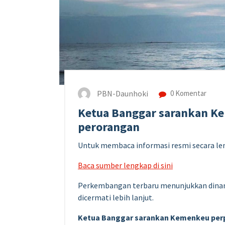
PBN-Daunhoki
0 Komentar
Ketua Banggar sarankan Ke
perorangan
Untuk membaca informasi resmi secara leng
Baca sumber lengkap di sini
Perkembangan terbaru menunjukkan dinami
dicermati lebih lanjut.
Ketua Banggar sarankan Kemenkeu perp