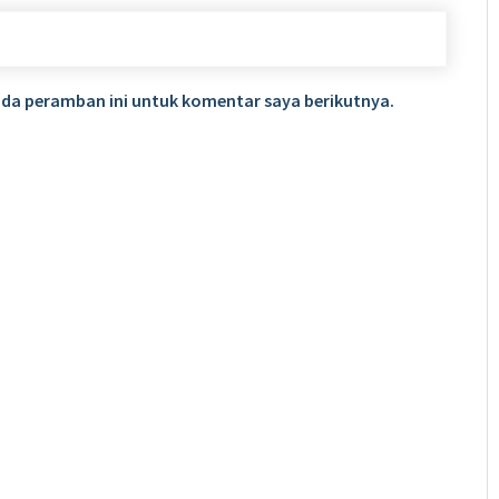
ada peramban ini untuk komentar saya berikutnya.