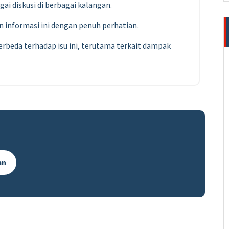
gai diskusi di berbagai kalangan.
informasi ini dengan penuh perhatian.
beda terhadap isu ini, terutama terkait dampak
an