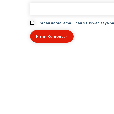
Simpan nama, email, dan situs web saya p