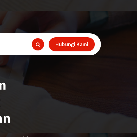
Hubungi Kami
n
g
an