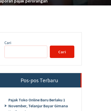
aporan pajak perorangan
Cari
Cari
Pos-pos Terbaru
Pajak Toko Online Baru Berlaku 1
November, Telanjur Bayar Gimana