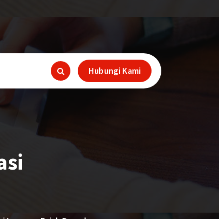
Hubungi Kami
asi