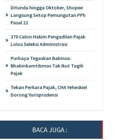
Ditunda hingga Oktober, Shopee
Langsung Setop Pemungutan PPh
Pasal 22
370 Calon Hakim Pengadilan Pajak
Lolos Seleksi Administrasi
Purbaya Tegaskan Babinsa-
Bhabinkamtibmas Tak Ikut Tagih
Pajak
Tekan Perkara Pajak, CHA Yeheskiel
Dorong Yurisprudensi
BACA JUGA :