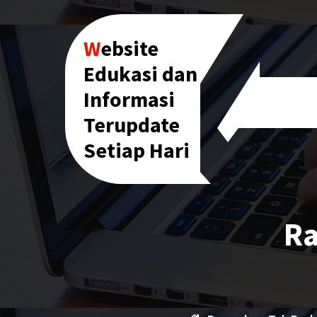
Lewati
ke
konten
Website
Edukasi dan
Informasi
Terupdate
Setiap Hari
Ra