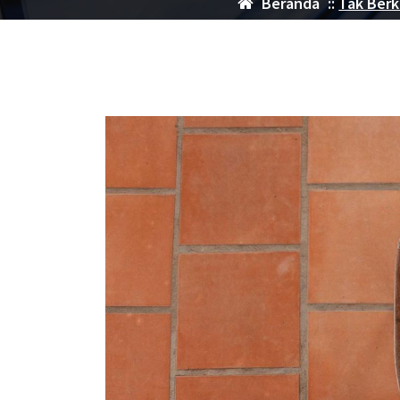
Beranda
::
Tak Berk