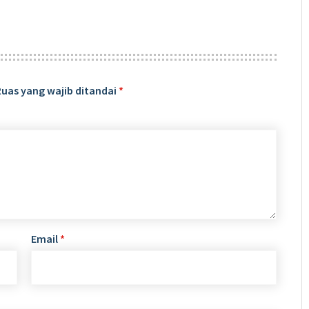
Ruas yang wajib ditandai
*
Email
*