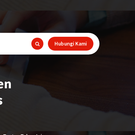
Hubungi Kami
en
s