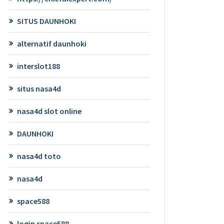
SITUS DAUNHOKI
alternatif daunhoki
interslot188
situs nasa4d
nasa4d slot online
DAUNHOKI
nasa4d toto
nasa4d
space588
login space588