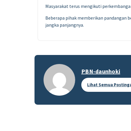
Masyarakat terus mengikuti perkembangan 
Beberapa pihak memberikan pandangan ber
jangka panjangnya.
PBN-daunhoki
Lihat Semua Posting