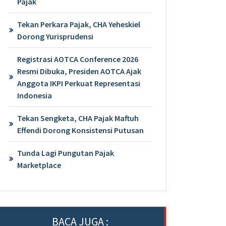
Pajak
Tekan Perkara Pajak, CHA Yeheskiel
Dorong Yurisprudensi
Registrasi AOTCA Conference 2026
Resmi Dibuka, Presiden AOTCA Ajak
Anggota IKPI Perkuat Representasi
Indonesia
Tekan Sengketa, CHA Pajak Maftuh
Effendi Dorong Konsistensi Putusan
Tunda Lagi Pungutan Pajak
Marketplace
BACA JUGA :