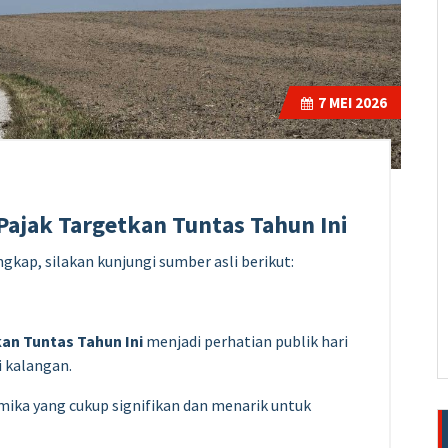
7
MEI 2026
ajak Targetkan Tuntas Tahun Ini
kap, silakan kunjungi sumber asli berikut:
an Tuntas Tahun Ini
menjadi perhatian publik hari
i kalangan.
ka yang cukup signifikan dan menarik untuk