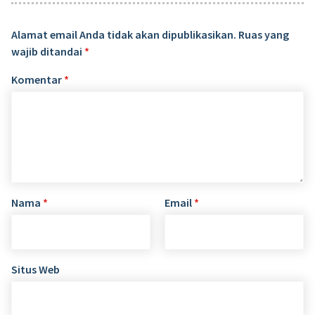
Alamat email Anda tidak akan dipublikasikan.
Ruas yang
wajib ditandai
*
Komentar
*
Nama
*
Email
*
Situs Web