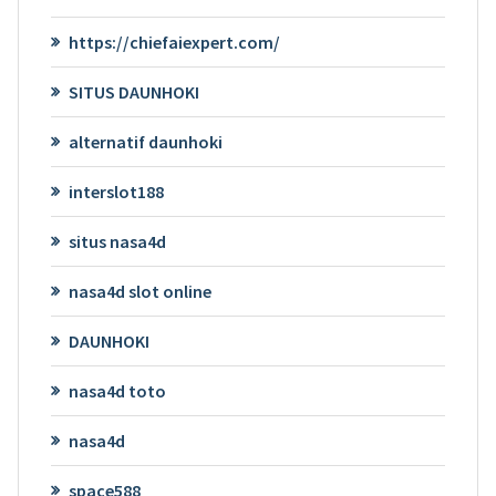
https://chiefaiexpert.com/
SITUS DAUNHOKI
alternatif daunhoki
interslot188
situs nasa4d
nasa4d slot online
DAUNHOKI
nasa4d toto
nasa4d
space588