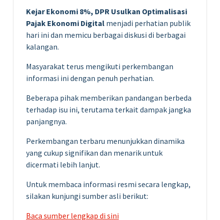
Kejar Ekonomi 8%, DPR Usulkan Optimalisasi
Pajak Ekonomi Digital
menjadi perhatian publik
hari ini dan memicu berbagai diskusi di berbagai
kalangan.
Masyarakat terus mengikuti perkembangan
informasi ini dengan penuh perhatian.
Beberapa pihak memberikan pandangan berbeda
terhadap isu ini, terutama terkait dampak jangka
panjangnya.
Perkembangan terbaru menunjukkan dinamika
yang cukup signifikan dan menarik untuk
dicermati lebih lanjut.
Untuk membaca informasi resmi secara lengkap,
silakan kunjungi sumber asli berikut:
Baca sumber lengkap di sini