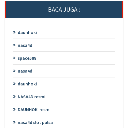
BACA JUGA :
daunhoki
nasa4d
space588
nasa4d
daunhoki
NASA4D resmi
DAUNHOKI resmi
nasa4d slot pulsa