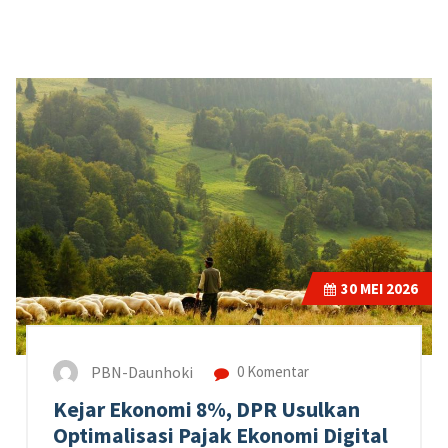
30
MEI 2026
PBN-Daunhoki
0 Komentar
Kejar Ekonomi 8%, DPR Usulkan
Optimalisasi Pajak Ekonomi Digital