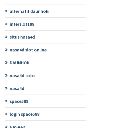
alternatif daunhoki
interslot188
situs nasa4d
nasa4d slot online
DAUNHOKI
nasa4d toto
nasa4d
space588
login space588
NASA4D