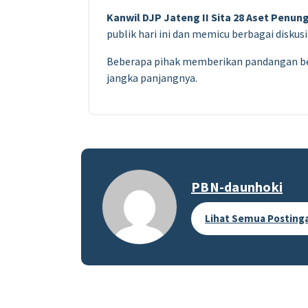
Kanwil DJP Jateng II Sita 28 Aset Penung
publik hari ini dan memicu berbagai diskusi
Beberapa pihak memberikan pandangan ber
jangka panjangnya.
PBN-daunhoki
Lihat Semua Posting