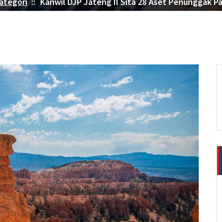
ategori
::
Kanwil DJP Jateng II Sita 28 Aset Penunggak Paja