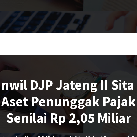
nwil DJP Jateng II Sita
Aset Penunggak Pajak
Senilai Rp 2,05 Miliar