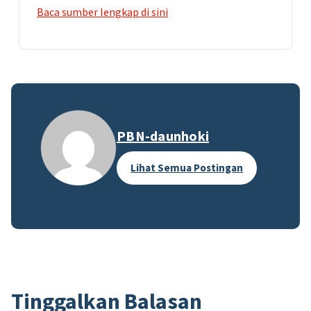
Baca sumber lengkap di sini
PBN-daunhoki
Lihat Semua Postingan
Tinggalkan Balasan