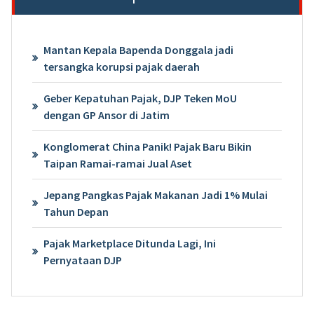
Mantan Kepala Bapenda Donggala jadi
tersangka korupsi pajak daerah
Geber Kepatuhan Pajak, DJP Teken MoU
dengan GP Ansor di Jatim
Konglomerat China Panik! Pajak Baru Bikin
Taipan Ramai-ramai Jual Aset
Jepang Pangkas Pajak Makanan Jadi 1% Mulai
Tahun Depan
Pajak Marketplace Ditunda Lagi, Ini
Pernyataan DJP