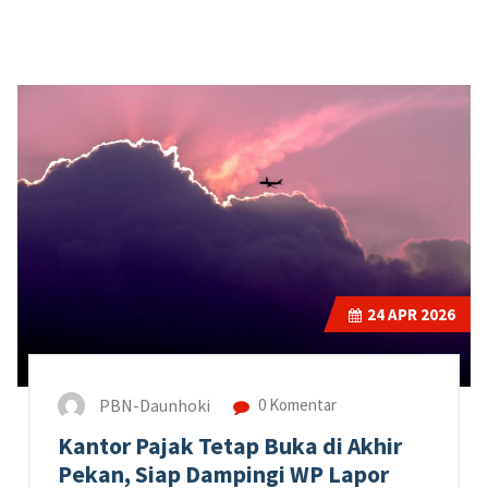
24
APR 2026
PBN-Daunhoki
0 Komentar
Kantor Pajak Tetap Buka di Akhir
Pekan, Siap Dampingi WP Lapor