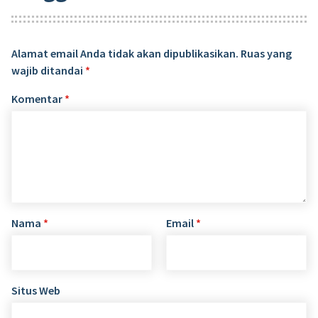
Alamat email Anda tidak akan dipublikasikan.
Ruas yang
wajib ditandai
*
Komentar
*
Nama
*
Email
*
Situs Web