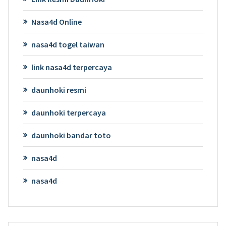
Nasa4d Online
nasa4d togel taiwan
link nasa4d terpercaya
daunhoki resmi
daunhoki terpercaya
daunhoki bandar toto
nasa4d
nasa4d