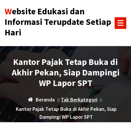
Lewati
Website Edukasi dan
ke
konten
Informasi Terupdate Setiap
Hari
Kantor Pajak Tetap Buka di
Akhir Pekan, Siap Dampingi
WP Lapor SPT
Beranda
::
Tak Berkategori
::
Kantor Pajak Tetap Buka di Akhir Pekan, Siap
Dampingi WP Lapor SPT