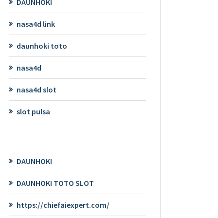
DAUNHOKI
nasa4d link
daunhoki toto
nasa4d
nasa4d slot
slot pulsa
DAUNHOKI
DAUNHOKI TOTO SLOT
https://chiefaiexpert.com/