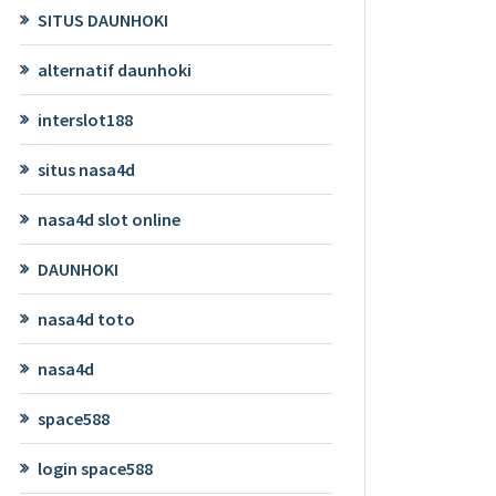
SITUS DAUNHOKI
alternatif daunhoki
interslot188
situs nasa4d
nasa4d slot online
DAUNHOKI
nasa4d toto
nasa4d
space588
login space588