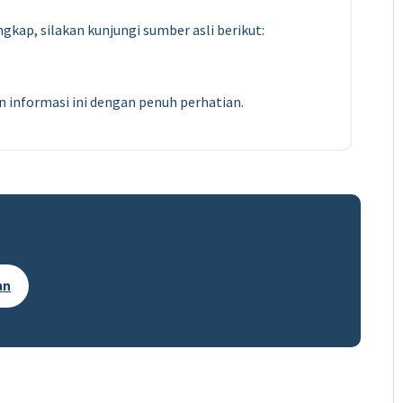
kap, silakan kunjungi sumber asli berikut:
informasi ini dengan penuh perhatian.
an