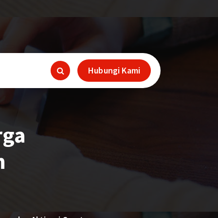
Hubungi Kami
rga
n