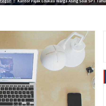
tegori
::
Kantor Pajak Edukasi Warga Asing Soal SPT Tahu