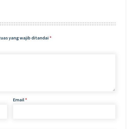
Ruas yang wajib ditandai
*
Email
*