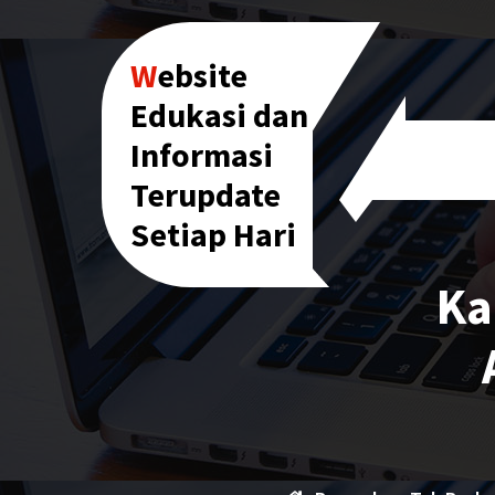
Lewati
ke
konten
Website
Edukasi dan
Informasi
Terupdate
Setiap Hari
Ka