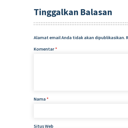
Tinggalkan Balasan
Alamat email Anda tidak akan dipublikasikan.
Komentar
*
Nama
*
Situs Web