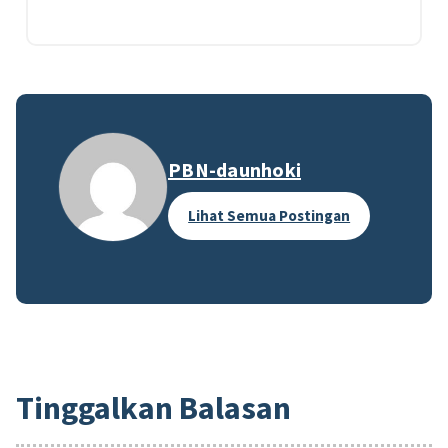
PBN-daunhoki
Lihat Semua Postingan
Tinggalkan Balasan