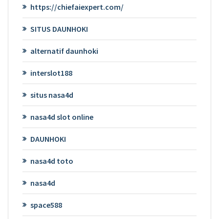
https://chiefaiexpert.com/
SITUS DAUNHOKI
alternatif daunhoki
interslot188
situs nasa4d
nasa4d slot online
DAUNHOKI
nasa4d toto
nasa4d
space588