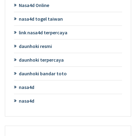
Nasa4d Online
nasa4d togel taiwan
link nasa4d terpercaya
daunhoki resmi
daunhoki terpercaya
daunhoki bandar toto
nasa4d
nasa4d