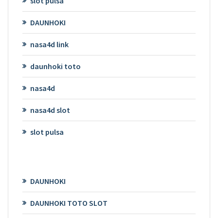
slot pulsa
DAUNHOKI
nasa4d link
daunhoki toto
nasa4d
nasa4d slot
slot pulsa
DAUNHOKI
DAUNHOKI TOTO SLOT