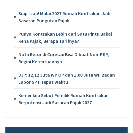
Siap-siap! Mulai 2027 Rumah Kontrakan Jadi
Sasaran Pungutan Pajak
Punya Kontrakan Lebih dari Satu Pintu Bakal
Kena Pajak, Berapa Tarifnya?
Nota Retur di Coretax Bisa Dibuat Non-PKP,
Begini Ketentuannya
DJP: 12,12 Juta WP OP dan 1,08 Juta WP Badan
Lapor SPT Tepat Waktu
Kemenkeu Sebut Pemilik Rumah Kontrakan
Berpotensi Jadi Sasaran Pajak 2027