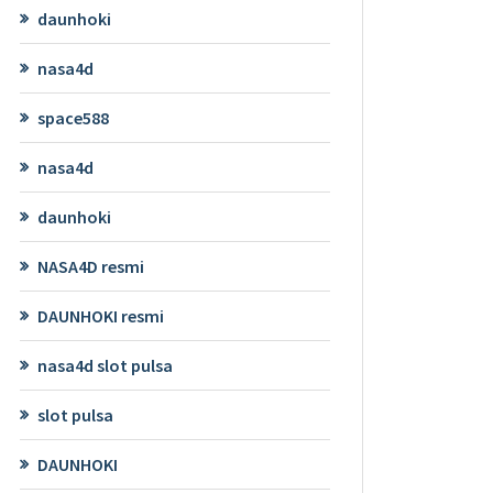
daunhoki
nasa4d
space588
nasa4d
daunhoki
NASA4D resmi
DAUNHOKI resmi
nasa4d slot pulsa
slot pulsa
DAUNHOKI