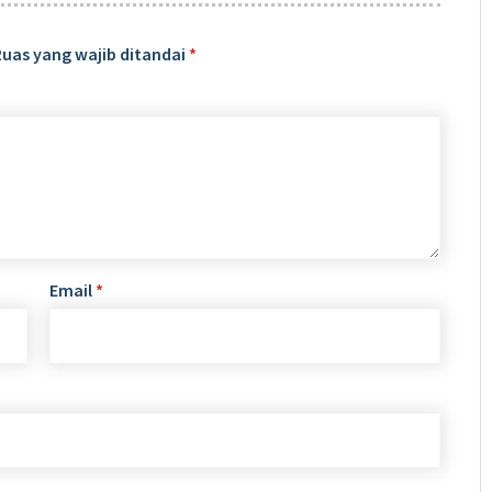
Ruas yang wajib ditandai
*
Email
*