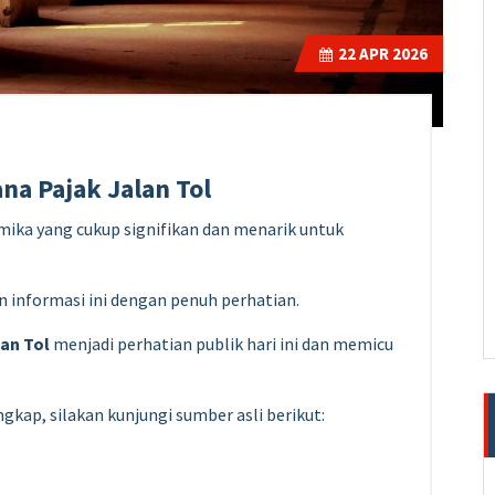
22
APR 2026
a Pajak Jalan Tol
ka yang cukup signifikan dan menarik untuk
informasi ini dengan penuh perhatian.
an Tol
menjadi perhatian publik hari ini dan memicu
kap, silakan kunjungi sumber asli berikut: