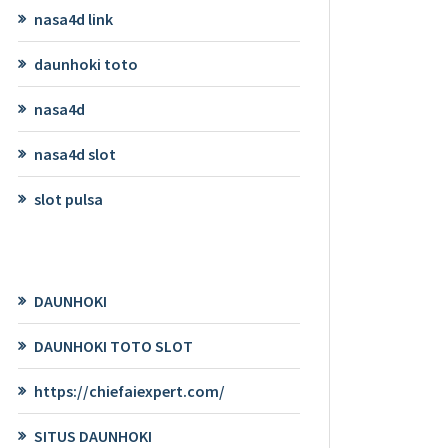
nasa4d link
daunhoki toto
nasa4d
nasa4d slot
slot pulsa
DAUNHOKI
DAUNHOKI TOTO SLOT
https://chiefaiexpert.com/
SITUS DAUNHOKI