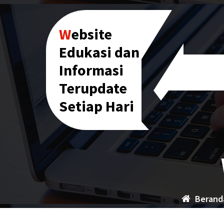
Lewati
ke
konten
Website
Edukasi dan
Informasi
Terupdate
Setiap Hari
Berand