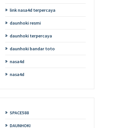
link nasa4d terpercaya
daunhoki resmi
daunhoki terpercaya
daunhoki bandar toto
nasa4d
nasa4d
SPACE588
DAUNHOKI