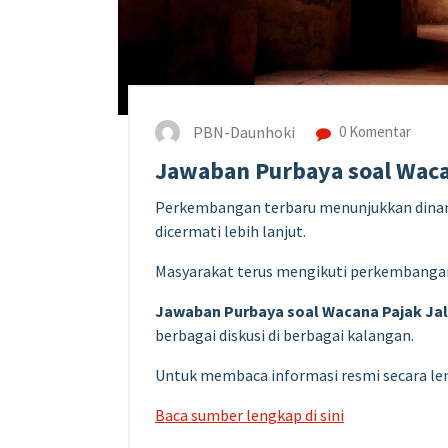
PBN-Daunhoki
0 Komentar
Jawaban Purbaya soal Wacan
Perkembangan terbaru menunjukkan dinami
dicermati lebih lanjut.
Masyarakat terus mengikuti perkembangan 
Jawaban Purbaya soal Wacana Pajak Jal
berbagai diskusi di berbagai kalangan.
Untuk membaca informasi resmi secara leng
Baca sumber lengkap di sini