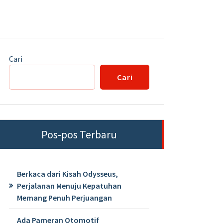
Cari
Cari
Pos-pos Terbaru
Berkaca dari Kisah Odysseus,
Perjalanan Menuju Kepatuhan
Memang Penuh Perjuangan
Ada Pameran Otomotif