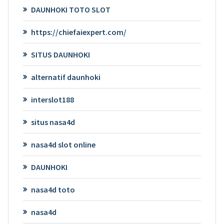
DAUNHOKI TOTO SLOT
https://chiefaiexpert.com/
SITUS DAUNHOKI
alternatif daunhoki
interslot188
situs nasa4d
nasa4d slot online
DAUNHOKI
nasa4d toto
nasa4d