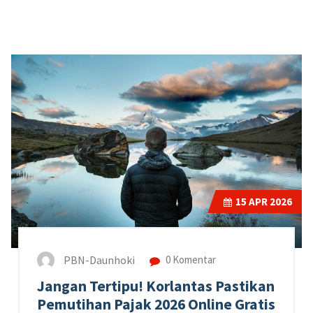
15
APR 2026
PBN-Daunhoki
0 Komentar
Jangan Tertipu! Korlantas Pastikan
Pemutihan Pajak 2026 Online Gratis