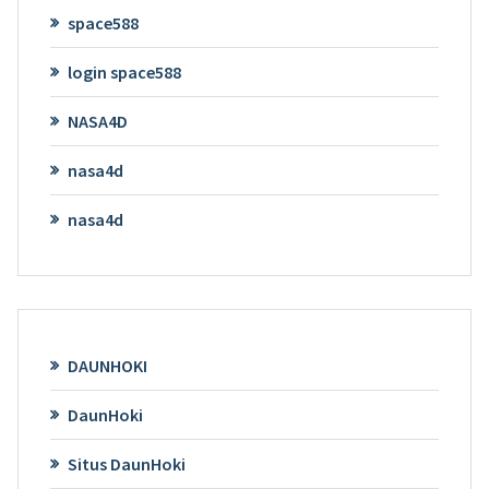
space588
login space588
NASA4D
nasa4d
nasa4d
DAUNHOKI
DaunHoki
Situs DaunHoki