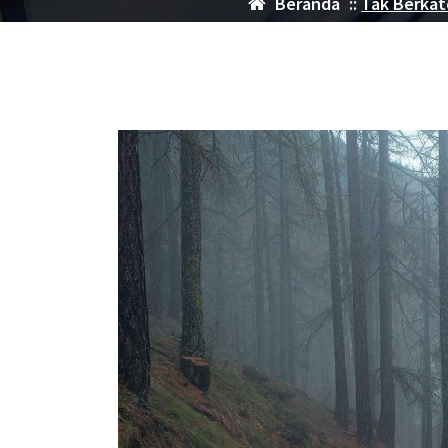
Beranda
::
Tak Berkat