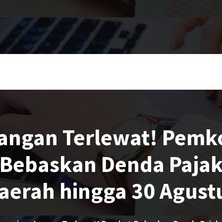
angan Terlewat! Pemk
Bebaskan Denda Paja
aerah hingga 30 Agust