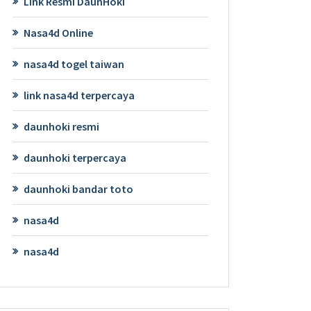
Link Resmi DaunHoki
Nasa4d Online
nasa4d togel taiwan
link nasa4d terpercaya
daunhoki resmi
daunhoki terpercaya
daunhoki bandar toto
nasa4d
nasa4d