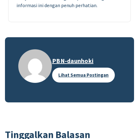
informasi ini dengan penuh perhatian.
PBN-daunhoki
Lihat Semua Postingan
Tinggalkan Balasan