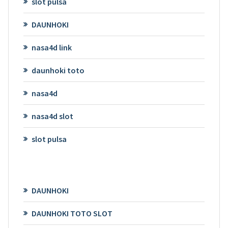
slot pulsa
DAUNHOKI
nasa4d link
daunhoki toto
nasa4d
nasa4d slot
slot pulsa
DAUNHOKI
DAUNHOKI TOTO SLOT