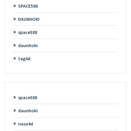
SPACE588
DAUNHOKI
space588
daunhoki
tag4d
space588
daunhoki
nasa4d