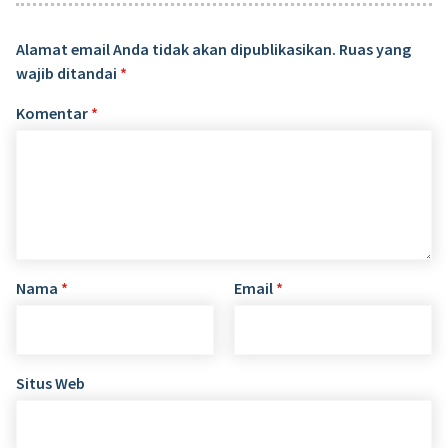
Alamat email Anda tidak akan dipublikasikan.
Ruas yang
wajib ditandai
*
Komentar
*
Nama
*
Email
*
Situs Web