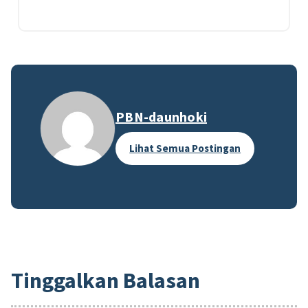
PBN-daunhoki
Lihat Semua Postingan
Tinggalkan Balasan