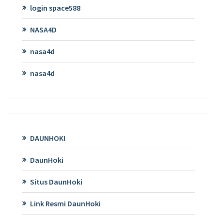
login space588
NASA4D
nasa4d
nasa4d
DAUNHOKI
DaunHoki
Situs DaunHoki
Link Resmi DaunHoki