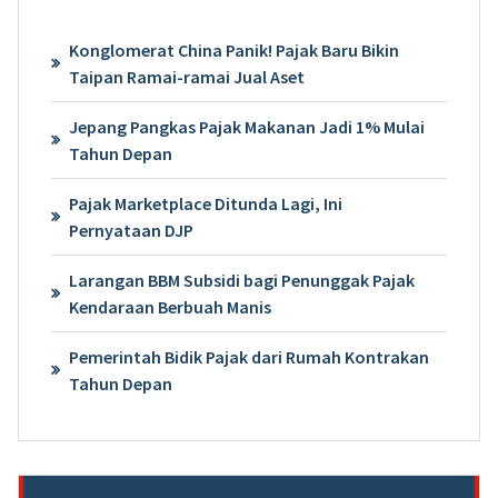
Konglomerat China Panik! Pajak Baru Bikin
Taipan Ramai-ramai Jual Aset
Jepang Pangkas Pajak Makanan Jadi 1% Mulai
Tahun Depan
Pajak Marketplace Ditunda Lagi, Ini
Pernyataan DJP
Larangan BBM Subsidi bagi Penunggak Pajak
Kendaraan Berbuah Manis
Pemerintah Bidik Pajak dari Rumah Kontrakan
Tahun Depan