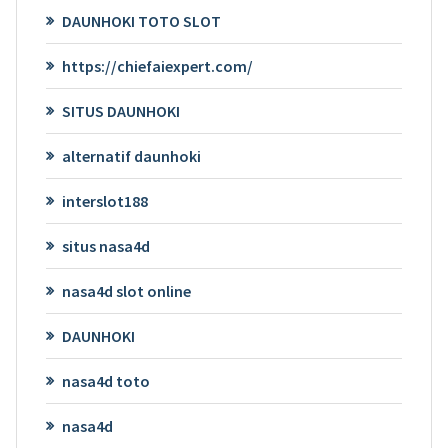
DAUNHOKI TOTO SLOT
https://chiefaiexpert.com/
SITUS DAUNHOKI
alternatif daunhoki
interslot188
situs nasa4d
nasa4d slot online
DAUNHOKI
nasa4d toto
nasa4d