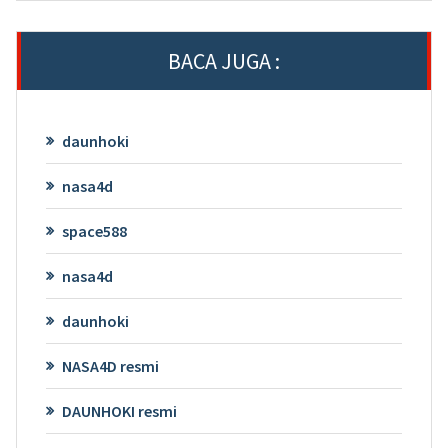
BACA JUGA :
daunhoki
nasa4d
space588
nasa4d
daunhoki
NASA4D resmi
DAUNHOKI resmi