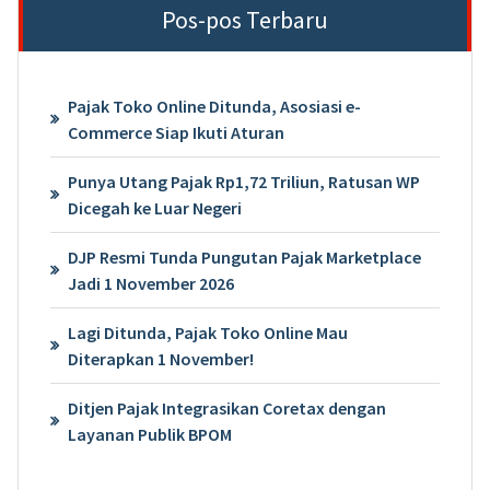
Pos-pos Terbaru
Pajak Toko Online Ditunda, Asosiasi e-
Commerce Siap Ikuti Aturan
Punya Utang Pajak Rp1,72 Triliun, Ratusan WP
Dicegah ke Luar Negeri
DJP Resmi Tunda Pungutan Pajak Marketplace
Jadi 1 November 2026
Lagi Ditunda, Pajak Toko Online Mau
Diterapkan 1 November!
Ditjen Pajak Integrasikan Coretax dengan
Layanan Publik BPOM