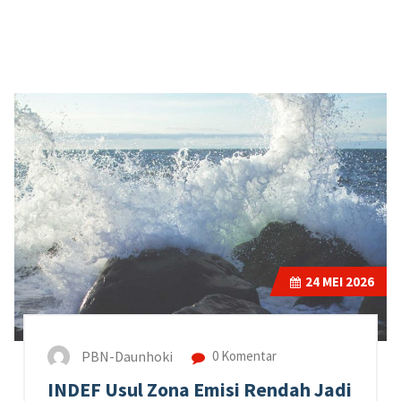
24
MEI 2026
PBN-Daunhoki
0 Komentar
INDEF Usul Zona Emisi Rendah Jadi