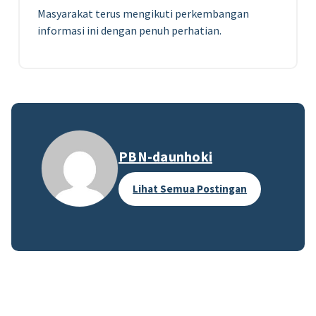
Masyarakat terus mengikuti perkembangan
informasi ini dengan penuh perhatian.
PBN-daunhoki
Lihat Semua Postingan