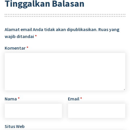
Tinggalkan Balasan
Alamat email Anda tidak akan dipublikasikan.
Ruas yang
wajib ditandai
*
Komentar
*
Nama
*
Email
*
Situs Web