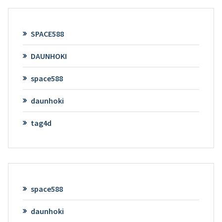
SPACE588
DAUNHOKI
space588
daunhoki
tag4d
space588
daunhoki