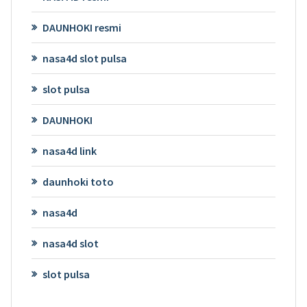
DAUNHOKI resmi
nasa4d slot pulsa
slot pulsa
DAUNHOKI
nasa4d link
daunhoki toto
nasa4d
nasa4d slot
slot pulsa