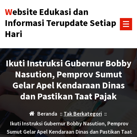
Lewati
Website Edukasi dan
ke
konten
Informasi Terupdate Setiap
Hari
Ikuti Instruksi Gubernur Bobby
Nasution, Pemprov Sumut
Gelar Apel Kendaraan Dinas
dan Pastikan Taat Pajak
Beranda
::
Tak Berkategori
::
Ikuti Instruksi Gubernur Bobby Nasution, Pemprov
Sumut Gelar Apel Kendaraan Dinas dan Pastikan Taat