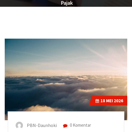
Pajak
18
MEI 2026
PBN-Daunhoki
0 Komentar