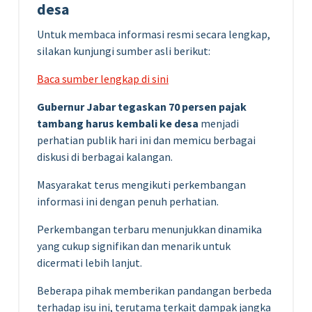
desa
Untuk membaca informasi resmi secara lengkap,
silakan kunjungi sumber asli berikut:
Baca sumber lengkap di sini
Gubernur Jabar tegaskan 70 persen pajak
tambang harus kembali ke desa
menjadi
perhatian publik hari ini dan memicu berbagai
diskusi di berbagai kalangan.
Masyarakat terus mengikuti perkembangan
informasi ini dengan penuh perhatian.
Perkembangan terbaru menunjukkan dinamika
yang cukup signifikan dan menarik untuk
dicermati lebih lanjut.
Beberapa pihak memberikan pandangan berbeda
terhadap isu ini, terutama terkait dampak jangka