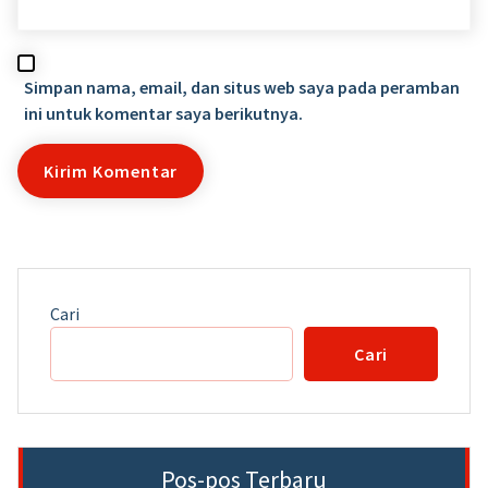
Simpan nama, email, dan situs web saya pada peramban
ini untuk komentar saya berikutnya.
Cari
Cari
Pos-pos Terbaru