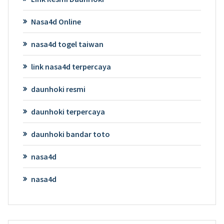
Nasa4d Online
nasa4d togel taiwan
link nasa4d terpercaya
daunhoki resmi
daunhoki terpercaya
daunhoki bandar toto
nasa4d
nasa4d