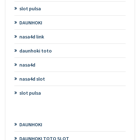
slot pulsa
DAUNHOKI
nasa4d link
daunhoki toto
nasa4d
nasa4d slot
slot pulsa
DAUNHOKI
DAUNHOKI TOTO SLOT