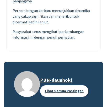
panjangnya.
Perkembangan terbaru menunjukkan dinamika
yang cukup signifikan dan menarik untuk
dicermati lebih lanjut.
Masyarakat terus mengikuti perkembangan
informasi ini dengan penuh perhatian.
PBN-daunhoki
Lihat Semua Postingan