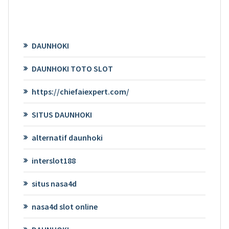
DAUNHOKI
DAUNHOKI TOTO SLOT
https://chiefaiexpert.com/
SITUS DAUNHOKI
alternatif daunhoki
interslot188
situs nasa4d
nasa4d slot online