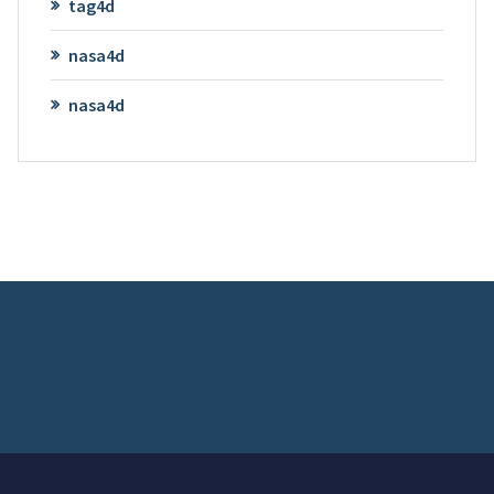
tag4d
nasa4d
nasa4d