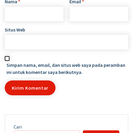
Nama
*
Email
*
Situs Web
Simpan nama, email, dan situs web saya pada peramban
ini untuk komentar saya berikutnya.
Cari