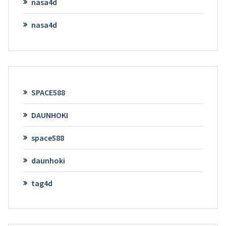
nasa4d
nasa4d
SPACE588
DAUNHOKI
space588
daunhoki
tag4d