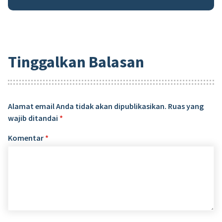
Tinggalkan Balasan
Alamat email Anda tidak akan dipublikasikan.
Ruas yang
wajib ditandai
*
Komentar
*