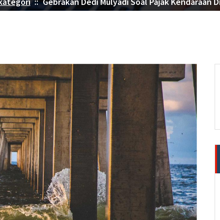
kategori
::
Gebrakan Dedi Mulyadi Soal Pajak Kendaraan D