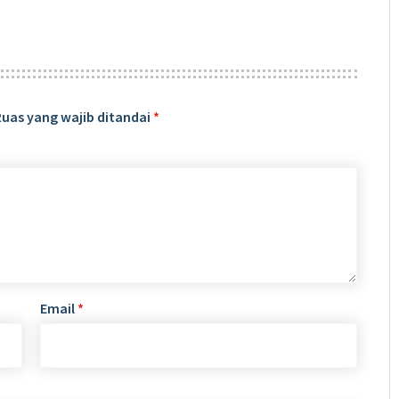
Ruas yang wajib ditandai
*
Email
*