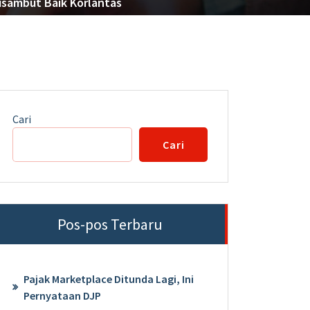
isambut Baik Korlantas
Cari
Cari
Pos-pos Terbaru
Pajak Marketplace Ditunda Lagi, Ini
Pernyataan DJP