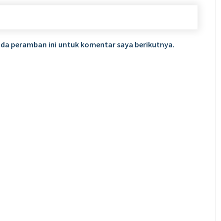
ada peramban ini untuk komentar saya berikutnya.