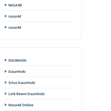
NASA4D
nasa4d
nasa4d
DAUNHOKI
DaunHoki
Situs DaunHoki
Link Resmi DaunHoki
Nasa4d Online