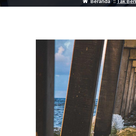
Beranda
::
Tak Ber