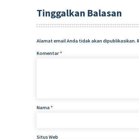
Tinggalkan Balasan
Alamat email Anda tidak akan dipublikasikan.
Komentar
*
Nama
*
Situs Web