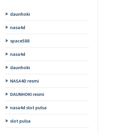
daunhoki
nasa4d
space588
nasa4d
daunhoki
NASA4D resmi
DAUNHOKI resmi
nasa4d slot pulsa
slot pulsa