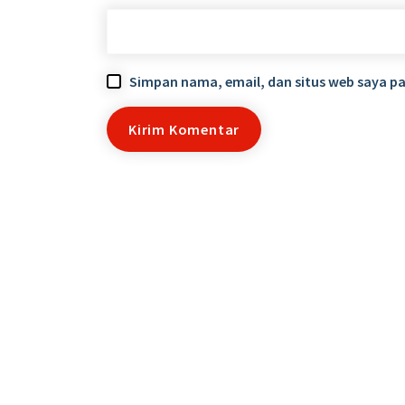
Simpan nama, email, dan situs web saya p