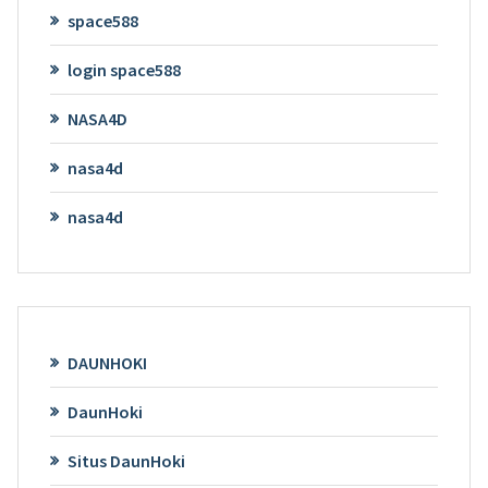
space588
login space588
NASA4D
nasa4d
nasa4d
DAUNHOKI
DaunHoki
Situs DaunHoki