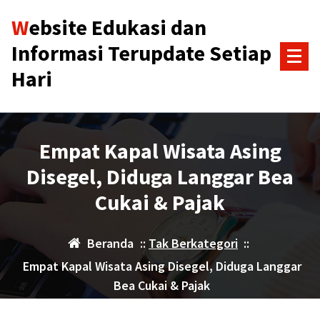
Lewati
Website Edukasi dan
ke
konten
Informasi Terupdate Setiap
Hari
Empat Kapal Wisata Asing
Disegel, Diduga Langgar Bea
Cukai & Pajak
Beranda
::
Tak Berkategori
::
Empat Kapal Wisata Asing Disegel, Diduga Langgar
Bea Cukai & Pajak