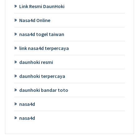
Link Resmi DaunHoki
Nasa4d Online
nasa4d togel taiwan
link nasa4d terpercaya
daunhoki resmi
daunhoki terpercaya
daunhoki bandar toto
nasa4d
nasa4d