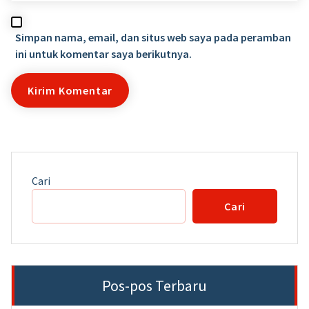
Simpan nama, email, dan situs web saya pada peramban
ini untuk komentar saya berikutnya.
Cari
Cari
Pos-pos Terbaru