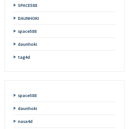
SPACE588
DAUNHOKI
space588
daunhoki
tag4d
space588
daunhoki
nasa4d