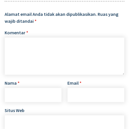
Alamat email Anda tidak akan dipublikasikan.
Ruas yang
wajib ditandai
*
Komentar
*
Nama
*
Email
*
Situs Web