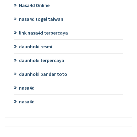
Nasa4d Online
nasa4d togel taiwan
link nasa4d terpercaya
daunhoki resmi
daunhoki terpercaya
daunhoki bandar toto
nasa4d
nasa4d