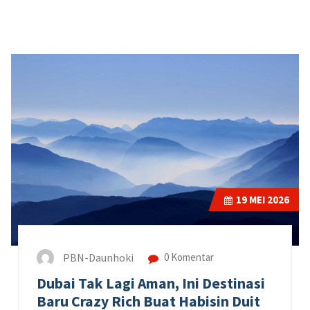
19
MEI 2026
PBN-Daunhoki
0 Komentar
Dubai Tak Lagi Aman, Ini Destinasi
Baru Crazy Rich Buat Habisin Duit