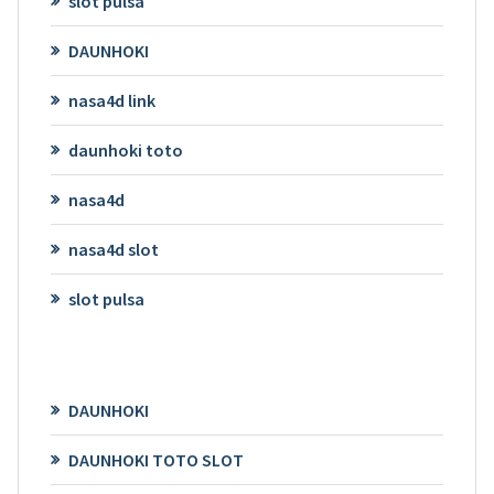
slot pulsa
DAUNHOKI
nasa4d link
daunhoki toto
nasa4d
nasa4d slot
slot pulsa
DAUNHOKI
DAUNHOKI TOTO SLOT