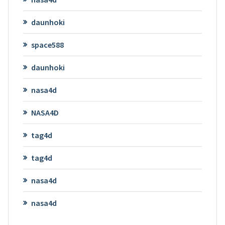
daunhoki
space588
daunhoki
nasa4d
NASA4D
tag4d
tag4d
nasa4d
nasa4d