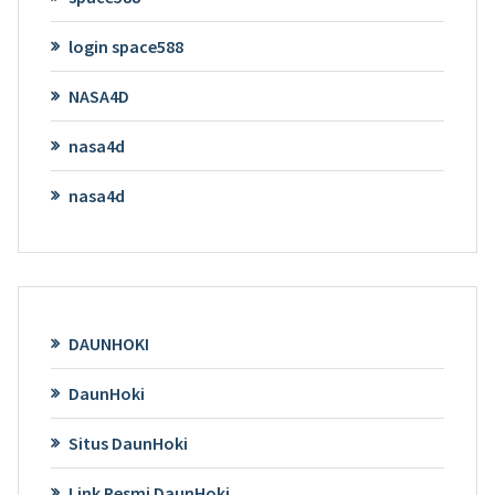
login space588
NASA4D
nasa4d
nasa4d
DAUNHOKI
DaunHoki
Situs DaunHoki
Link Resmi DaunHoki