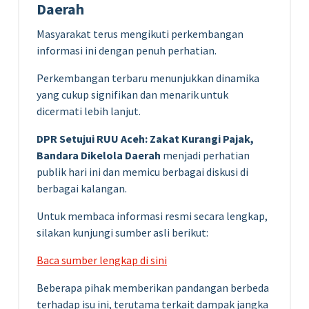
Daerah
Masyarakat terus mengikuti perkembangan
informasi ini dengan penuh perhatian.
Perkembangan terbaru menunjukkan dinamika
yang cukup signifikan dan menarik untuk
dicermati lebih lanjut.
DPR Setujui RUU Aceh: Zakat Kurangi Pajak,
Bandara Dikelola Daerah
menjadi perhatian
publik hari ini dan memicu berbagai diskusi di
berbagai kalangan.
Untuk membaca informasi resmi secara lengkap,
silakan kunjungi sumber asli berikut:
Baca sumber lengkap di sini
Beberapa pihak memberikan pandangan berbeda
terhadap isu ini, terutama terkait dampak jangka