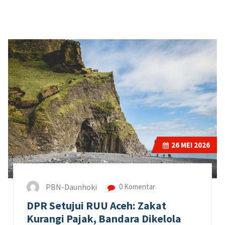
26
MEI 2026
PBN-Daunhoki
0 Komentar
DPR Setujui RUU Aceh: Zakat
Kurangi Pajak, Bandara Dikelola