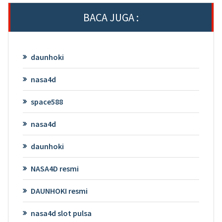
BACA JUGA :
daunhoki
nasa4d
space588
nasa4d
daunhoki
NASA4D resmi
DAUNHOKI resmi
nasa4d slot pulsa