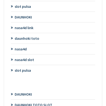
slot pulsa
DAUNHOKI
nasa4d link
daunhoki toto
nasa4d
nasa4d slot
slot pulsa
DAUNHOKI
DAUNHOKI TOTO SLOT