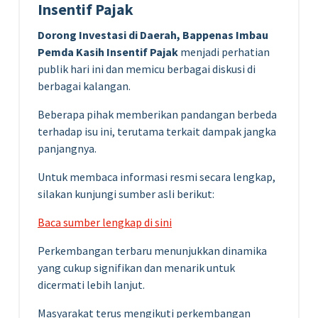
Insentif Pajak
Dorong Investasi di Daerah, Bappenas Imbau
Pemda Kasih Insentif Pajak
menjadi perhatian
publik hari ini dan memicu berbagai diskusi di
berbagai kalangan.
Beberapa pihak memberikan pandangan berbeda
terhadap isu ini, terutama terkait dampak jangka
panjangnya.
Untuk membaca informasi resmi secara lengkap,
silakan kunjungi sumber asli berikut:
Baca sumber lengkap di sini
Perkembangan terbaru menunjukkan dinamika
yang cukup signifikan dan menarik untuk
dicermati lebih lanjut.
Masyarakat terus mengikuti perkembangan