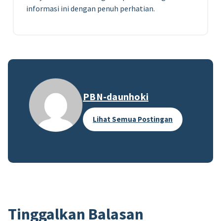
informasi ini dengan penuh perhatian.
PBN-daunhoki
Lihat Semua Postingan
Tinggalkan Balasan