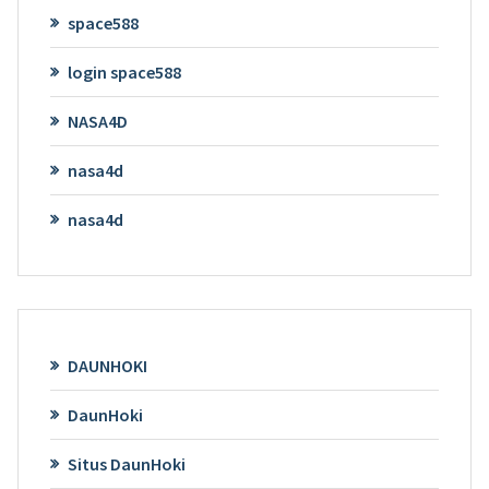
space588
login space588
NASA4D
nasa4d
nasa4d
DAUNHOKI
DaunHoki
Situs DaunHoki