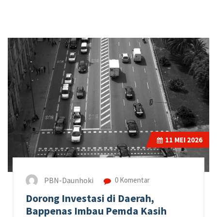
11
MEI 2026
PBN-Daunhoki
0 Komentar
Dorong Investasi di Daerah,
Bappenas Imbau Pemda Kasih