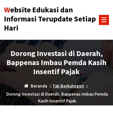
Lewati
Website Edukasi dan
ke
konten
Informasi Terupdate Setiap
Hari
Dorong Investasi di Daerah,
Bappenas Imbau Pemda Kasih
Insentif Pajak
Beranda
::
Tak Berkategori
::
Dorong Investasi di Daerah, Bappenas Imbau Pemda
Kasih Insentif Pajak