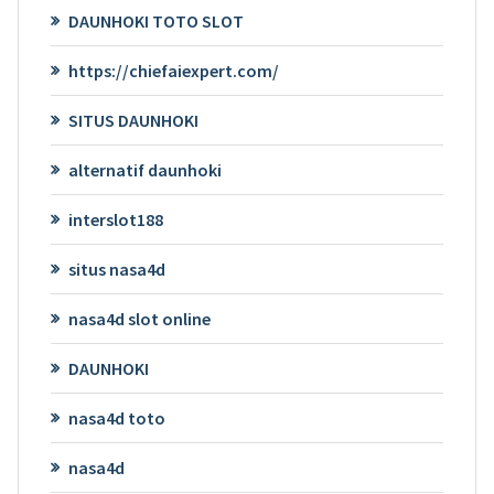
DAUNHOKI TOTO SLOT
https://chiefaiexpert.com/
SITUS DAUNHOKI
alternatif daunhoki
interslot188
situs nasa4d
nasa4d slot online
DAUNHOKI
nasa4d toto
nasa4d