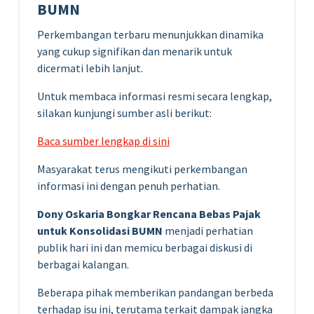
BUMN
Perkembangan terbaru menunjukkan dinamika
yang cukup signifikan dan menarik untuk
dicermati lebih lanjut.
Untuk membaca informasi resmi secara lengkap,
silakan kunjungi sumber asli berikut:
Baca sumber lengkap di sini
Masyarakat terus mengikuti perkembangan
informasi ini dengan penuh perhatian.
Dony Oskaria Bongkar Rencana Bebas Pajak
untuk Konsolidasi BUMN
menjadi perhatian
publik hari ini dan memicu berbagai diskusi di
berbagai kalangan.
Beberapa pihak memberikan pandangan berbeda
terhadap isu ini, terutama terkait dampak jangka