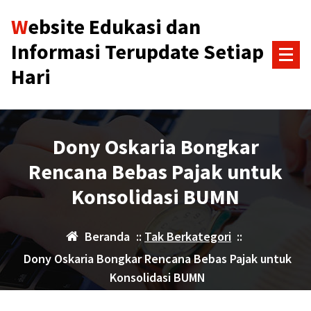
Lewati
Website Edukasi dan
ke
konten
Informasi Terupdate Setiap
Hari
Dony Oskaria Bongkar
Rencana Bebas Pajak untuk
Konsolidasi BUMN
Beranda
::
Tak Berkategori
::
Dony Oskaria Bongkar Rencana Bebas Pajak untuk
Konsolidasi BUMN