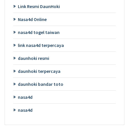
Link Resmi DaunHoki
Nasa4d Online
nasa4d togel taiwan
link nasa4d terpercaya
daunhoki resmi
daunhoki terpercaya
daunhoki bandar toto
nasa4d
nasa4d