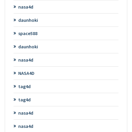
nasa4d
daunhoki
space588
daunhoki
nasa4d
NASA4D
tag4d
tag4d
nasa4d
nasa4d