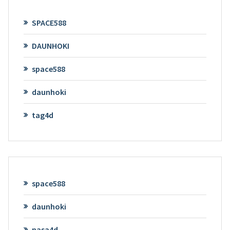
SPACE588
DAUNHOKI
space588
daunhoki
tag4d
space588
daunhoki
nasa4d