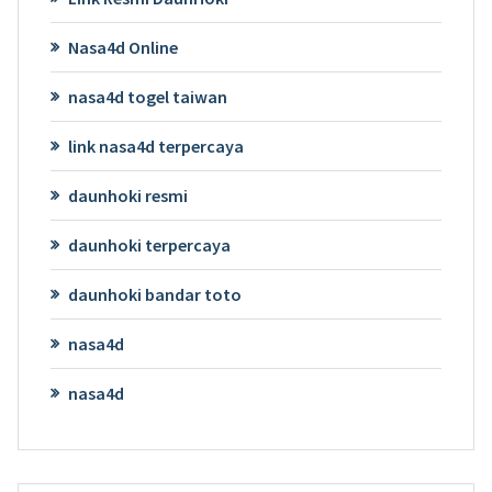
Nasa4d Online
nasa4d togel taiwan
link nasa4d terpercaya
daunhoki resmi
daunhoki terpercaya
daunhoki bandar toto
nasa4d
nasa4d