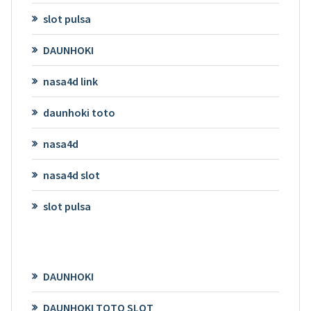
slot pulsa
DAUNHOKI
nasa4d link
daunhoki toto
nasa4d
nasa4d slot
slot pulsa
DAUNHOKI
DAUNHOKI TOTO SLOT