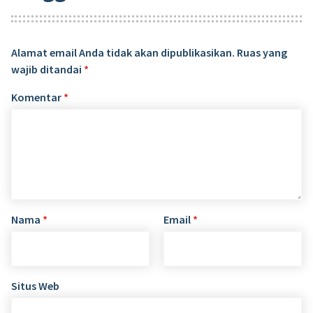
Alamat email Anda tidak akan dipublikasikan.
Ruas yang
wajib ditandai
*
Komentar
*
Nama
*
Email
*
Situs Web