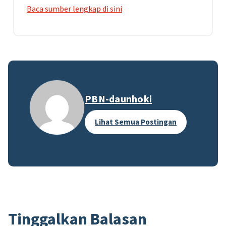
Baca sumber lengkap di sini
PBN-daunhoki
Lihat Semua Postingan
Tinggalkan Balasan