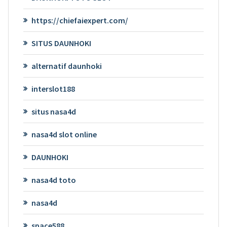
https://chiefaiexpert.com/
SITUS DAUNHOKI
alternatif daunhoki
interslot188
situs nasa4d
nasa4d slot online
DAUNHOKI
nasa4d toto
nasa4d
space588