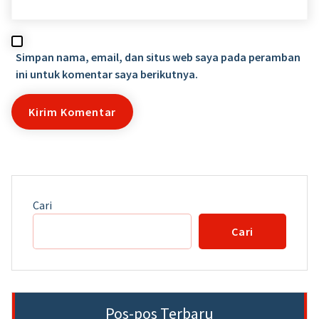
Simpan nama, email, dan situs web saya pada peramban
ini untuk komentar saya berikutnya.
Cari
Cari
Pos-pos Terbaru