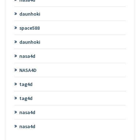
daunhoki
space588
daunhoki
nasa4d
NASA4D
tag4d
tag4d
nasa4d
nasa4d