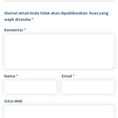
Alamat email Anda tidak akan dipublikasikan.
Ruas yang
wajib ditandai
*
Komentar
*
Nama
*
Email
*
Situs Web