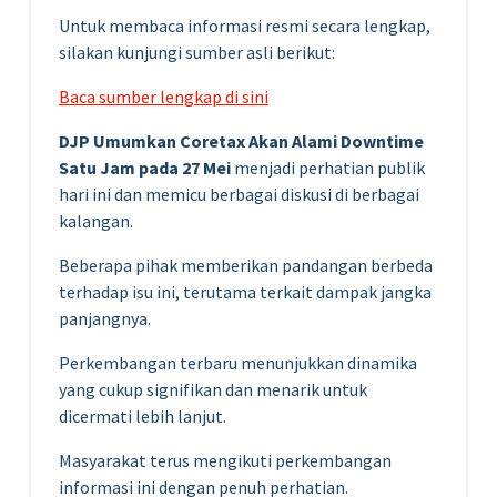
Untuk membaca informasi resmi secara lengkap,
silakan kunjungi sumber asli berikut:
Baca sumber lengkap di sini
DJP Umumkan Coretax Akan Alami Downtime
Satu Jam pada 27 Mei
menjadi perhatian publik
hari ini dan memicu berbagai diskusi di berbagai
kalangan.
Beberapa pihak memberikan pandangan berbeda
terhadap isu ini, terutama terkait dampak jangka
panjangnya.
Perkembangan terbaru menunjukkan dinamika
yang cukup signifikan dan menarik untuk
dicermati lebih lanjut.
Masyarakat terus mengikuti perkembangan
informasi ini dengan penuh perhatian.