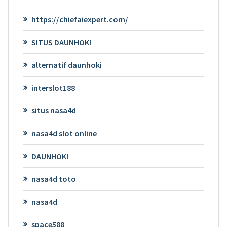
https://chiefaiexpert.com/
SITUS DAUNHOKI
alternatif daunhoki
interslot188
situs nasa4d
nasa4d slot online
DAUNHOKI
nasa4d toto
nasa4d
space588