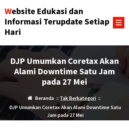
Lewati
Website Edukasi dan
ke
konten
Informasi Terupdate Setiap
Hari
DJP Umumkan Coretax Akan
Alami Downtime Satu Jam
pada 27 Mei
Beranda
::
Tak Berkategori
::
DJP Umumkan Coretax Akan Alami Downtime Satu
Jam pada 27 Mei