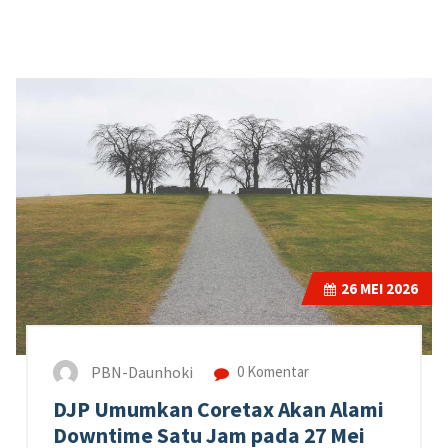
26
MEI 2026
PBN-Daunhoki
0 Komentar
DJP Umumkan Coretax Akan Alami
Downtime Satu Jam pada 27 Mei