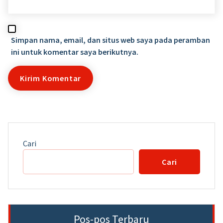
Simpan nama, email, dan situs web saya pada peramban
ini untuk komentar saya berikutnya.
Cari
Cari
Pos-pos Terbaru