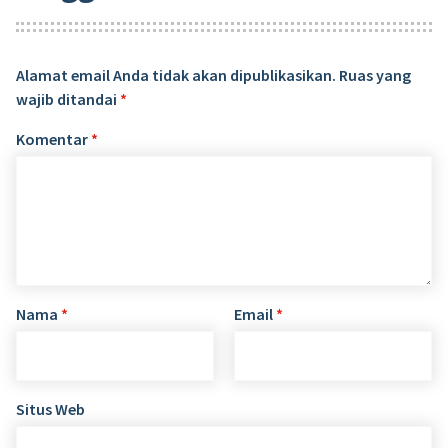
Alamat email Anda tidak akan dipublikasikan.
Ruas yang
wajib ditandai
*
Komentar
*
Nama
*
Email
*
Situs Web