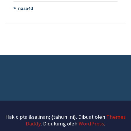
nasa4d
Hak cipta &salinan; {tahun ini}. Dibuat oleh
Themes
Daddy
. Didukung oleh
WordPress
.