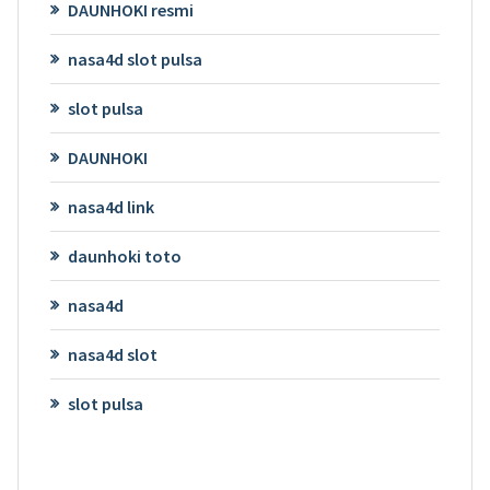
DAUNHOKI resmi
nasa4d slot pulsa
slot pulsa
DAUNHOKI
nasa4d link
daunhoki toto
nasa4d
nasa4d slot
slot pulsa