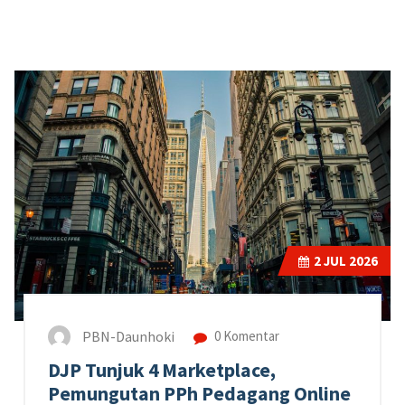
2
JUL 2026
PBN-Daunhoki
0 Komentar
DJP Tunjuk 4 Marketplace,
Pemungutan PPh Pedagang Online