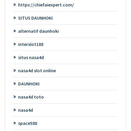
https://chiefaiexpert.com/
SITUS DAUNHOKI
alternatif daunhoki
interslot188
situs nasa4d
nasa4d slot online
DAUNHOKI
nasa4d toto
nasa4d
space588