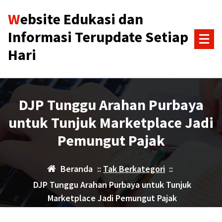
Lewati
Website Edukasi dan
ke
konten
Informasi Terupdate Setiap
Hari
DJP Tunggu Arahan Purbaya
untuk Tunjuk Marketplace Jadi
Pemungut Pajak
Beranda
::
Tak Berkategori
::
DJP Tunggu Arahan Purbaya untuk Tunjuk
Marketplace Jadi Pemungut Pajak