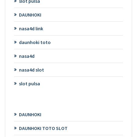
slot pulsa
DAUNHOKI
nasa4d link
daunhoki toto
nasa4d
nasa4d slot
slot pulsa
DAUNHOKI
DAUNHOKI TOTO SLOT