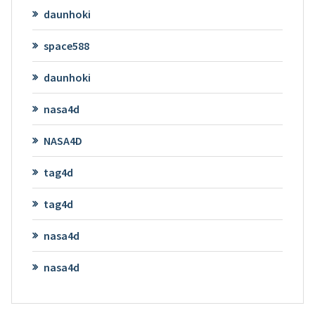
daunhoki
space588
daunhoki
nasa4d
NASA4D
tag4d
tag4d
nasa4d
nasa4d