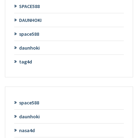
SPACE588
DAUNHOKI
space588
daunhoki
tag4d
space588
daunhoki
nasa4d