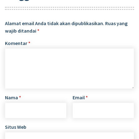
Alamat email Anda tidak akan dipublikasikan.
Ruas yang
wajib ditandai
*
Komentar
*
Nama
*
Email
*
Situs Web