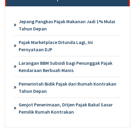
Jepang Pangkas Pajak Makanan Jadi 1% Mulai
Tahun Depan
Pajak Marketplace Ditunda Lagi, Ini
Pernyataan DJP
Larangan BBM Subsidi bagi Penunggak Pajak
Kendaraan Berbuah Manis
Pemerintah Bidik Pajak dari Rumah Kontrakan
Tahun Depan
Genjot Penerimaan, Ditjen Pajak Bakal Sasar
Pemilik Rumah Kontrakan