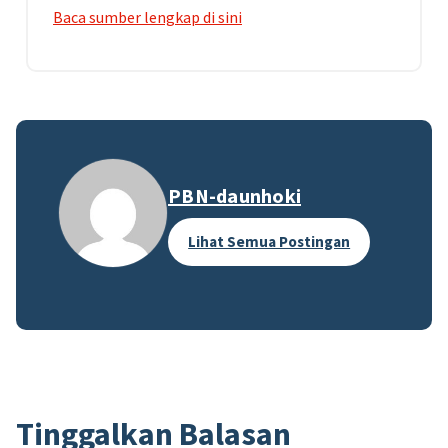
Baca sumber lengkap di sini
PBN-daunhoki
Lihat Semua Postingan
Tinggalkan Balasan