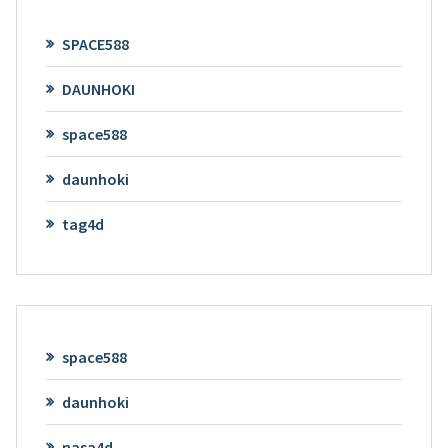
SPACE588
DAUNHOKI
space588
daunhoki
tag4d
space588
daunhoki
nasa4d