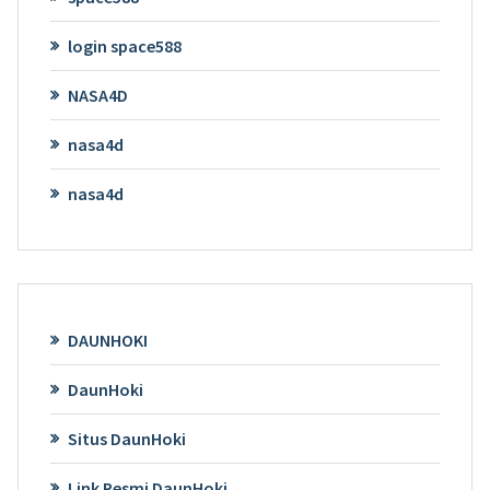
login space588
NASA4D
nasa4d
nasa4d
DAUNHOKI
DaunHoki
Situs DaunHoki
Link Resmi DaunHoki