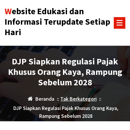
Lewati
Website Edukasi dan
ke
konten
Informasi Terupdate Setiap
Hari
DJP Siapkan Regulasi Pajak
Khusus Orang Kaya, Rampung
Sebelum 2028
Beranda
::
Tak Berkategori
::
DJP Siapkan Regulasi Pajak Khusus Orang Kaya,
Rampung Sebelum 2028