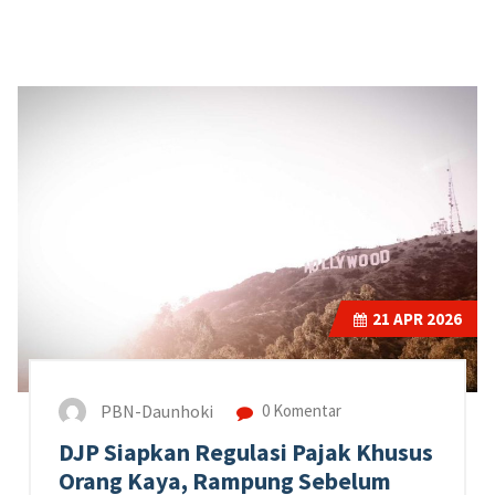
21
APR 2026
PBN-Daunhoki
0 Komentar
DJP Siapkan Regulasi Pajak Khusus
Orang Kaya, Rampung Sebelum