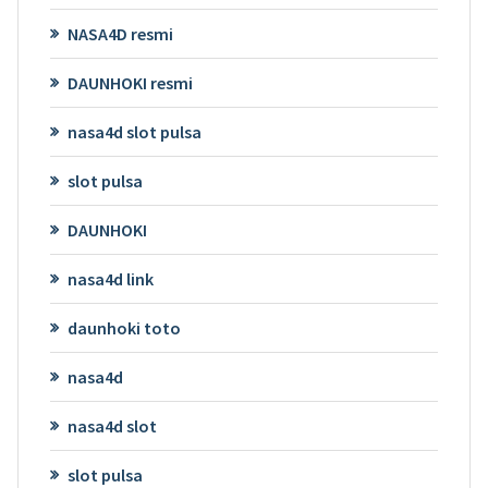
NASA4D resmi
DAUNHOKI resmi
nasa4d slot pulsa
slot pulsa
DAUNHOKI
nasa4d link
daunhoki toto
nasa4d
nasa4d slot
slot pulsa