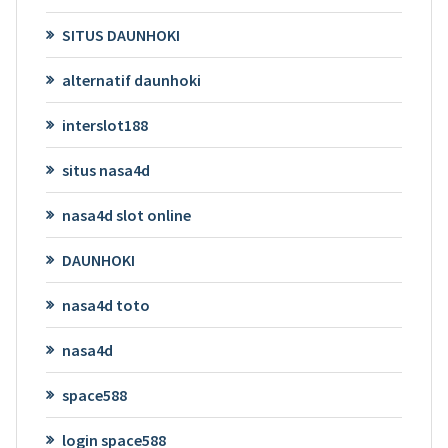
SITUS DAUNHOKI
alternatif daunhoki
interslot188
situs nasa4d
nasa4d slot online
DAUNHOKI
nasa4d toto
nasa4d
space588
login space588