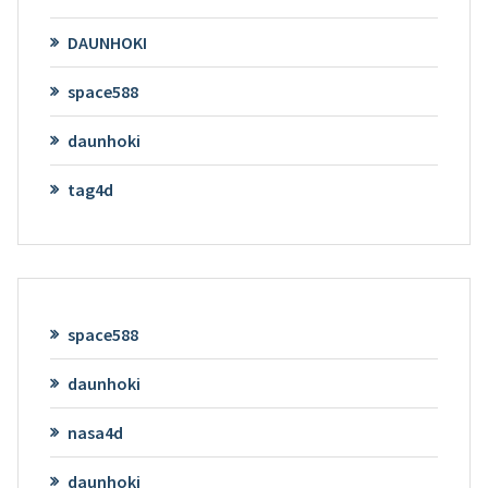
DAUNHOKI
space588
daunhoki
tag4d
space588
daunhoki
nasa4d
daunhoki