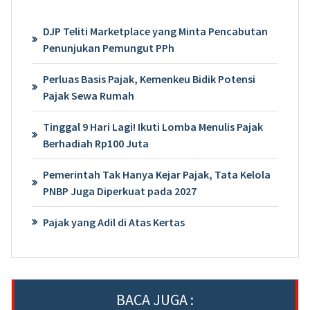
DJP Teliti Marketplace yang Minta Pencabutan
Penunjukan Pemungut PPh
Perluas Basis Pajak, Kemenkeu Bidik Potensi
Pajak Sewa Rumah
Tinggal 9 Hari Lagi! Ikuti Lomba Menulis Pajak
Berhadiah Rp100 Juta
Pemerintah Tak Hanya Kejar Pajak, Tata Kelola
PNBP Juga Diperkuat pada 2027
Pajak yang Adil di Atas Kertas
BACA JUGA :