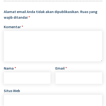
Alamat email Anda tidak akan dipublikasikan.
Ruas yang
wajib ditandai
*
Komentar
*
Nama
*
Email
*
Situs Web