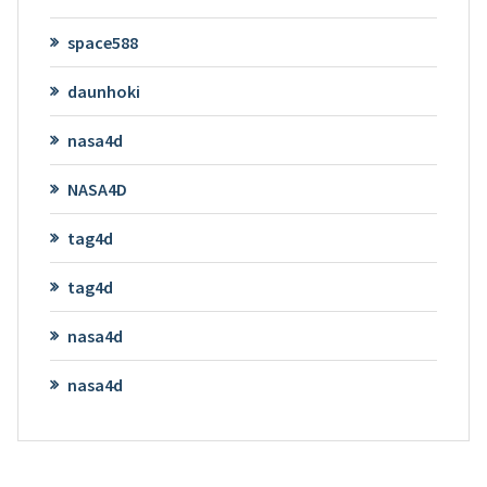
space588
daunhoki
nasa4d
NASA4D
tag4d
tag4d
nasa4d
nasa4d