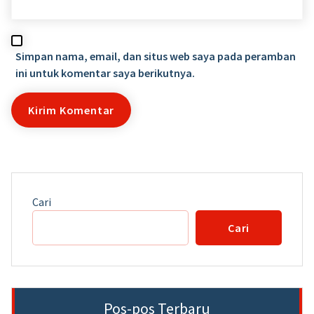
Simpan nama, email, dan situs web saya pada peramban
ini untuk komentar saya berikutnya.
Cari
Cari
Pos-pos Terbaru