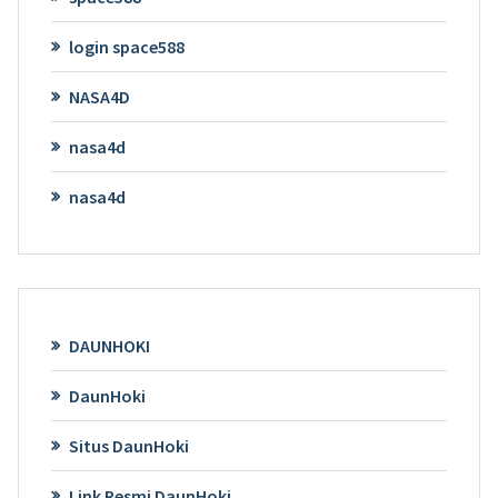
login space588
NASA4D
nasa4d
nasa4d
DAUNHOKI
DaunHoki
Situs DaunHoki
Link Resmi DaunHoki