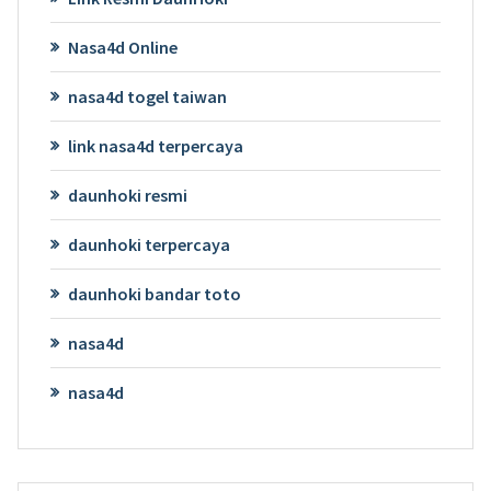
Nasa4d Online
nasa4d togel taiwan
link nasa4d terpercaya
daunhoki resmi
daunhoki terpercaya
daunhoki bandar toto
nasa4d
nasa4d