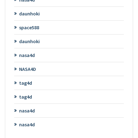
daunhoki
space588
daunhoki
nasa4d
NASA4D
tag4d
tag4d
nasa4d
nasa4d