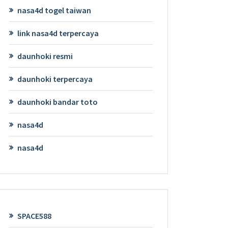
nasa4d togel taiwan
link nasa4d terpercaya
daunhoki resmi
daunhoki terpercaya
daunhoki bandar toto
nasa4d
nasa4d
SPACE588