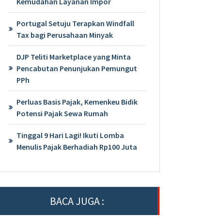
Kemudahan Layanan Impor
Portugal Setuju Terapkan Windfall
Tax bagi Perusahaan Minyak
DJP Teliti Marketplace yang Minta
Pencabutan Penunjukan Pemungut
PPh
Perluas Basis Pajak, Kemenkeu Bidik
Potensi Pajak Sewa Rumah
Tinggal 9 Hari Lagi! Ikuti Lomba
Menulis Pajak Berhadiah Rp100 Juta
BACA JUGA :