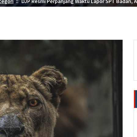
tegori
::
DJP Resmi Perpanjang Waktu Lapor SPT Badan, At