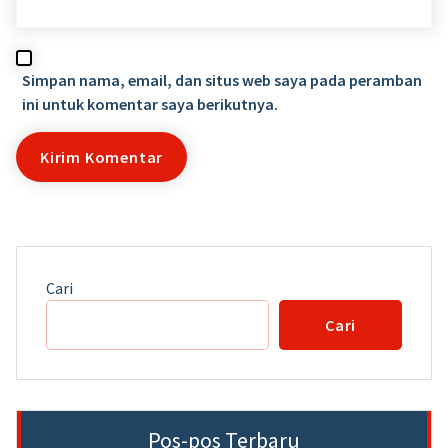
Simpan nama, email, dan situs web saya pada peramban
ini untuk komentar saya berikutnya.
Cari
Cari
Pos-pos Terbaru