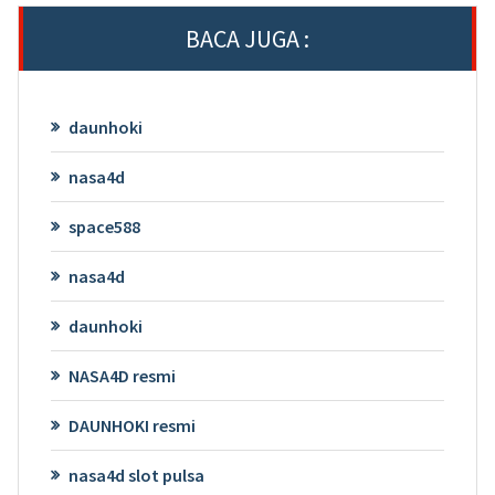
BACA JUGA :
daunhoki
nasa4d
space588
nasa4d
daunhoki
NASA4D resmi
DAUNHOKI resmi
nasa4d slot pulsa