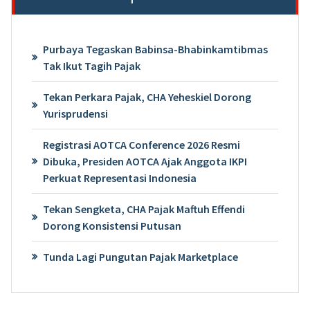
Purbaya Tegaskan Babinsa-Bhabinkamtibmas
Tak Ikut Tagih Pajak
Tekan Perkara Pajak, CHA Yeheskiel Dorong
Yurisprudensi
Registrasi AOTCA Conference 2026 Resmi
Dibuka, Presiden AOTCA Ajak Anggota IKPI
Perkuat Representasi Indonesia
Tekan Sengketa, CHA Pajak Maftuh Effendi
Dorong Konsistensi Putusan
Tunda Lagi Pungutan Pajak Marketplace