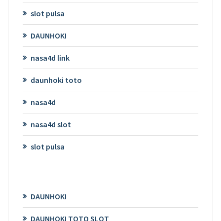
slot pulsa
DAUNHOKI
nasa4d link
daunhoki toto
nasa4d
nasa4d slot
slot pulsa
DAUNHOKI
DAUNHOKI TOTO SLOT