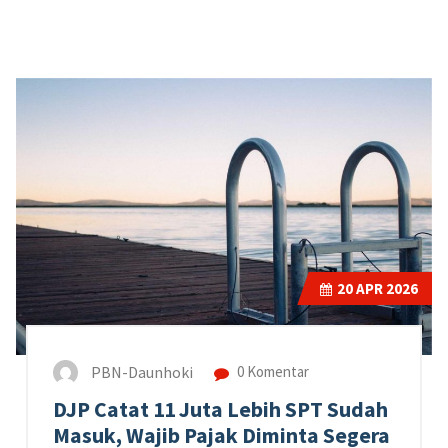
20
APR 2026
PBN-Daunhoki
0 Komentar
DJP Catat 11 Juta Lebih SPT Sudah
Masuk, Wajib Pajak Diminta Segera