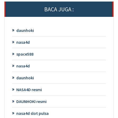
BACA JUGA :
daunhoki
nasa4d
space588
nasa4d
daunhoki
NASA4D resmi
DAUNHOKI resmi
nasa4d slot pulsa