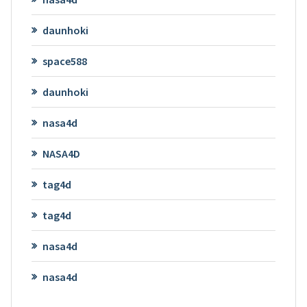
daunhoki
space588
daunhoki
nasa4d
NASA4D
tag4d
tag4d
nasa4d
nasa4d