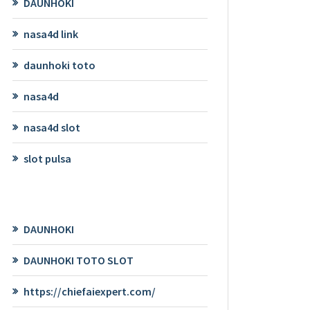
DAUNHOKI
nasa4d link
daunhoki toto
nasa4d
nasa4d slot
slot pulsa
DAUNHOKI
DAUNHOKI TOTO SLOT
https://chiefaiexpert.com/