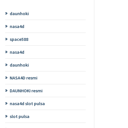
daunhoki
nasa4d
space588
nasa4d
daunhoki
NASA4D resmi
DAUNHOKI resmi
nasa4d slot pulsa
slot pulsa