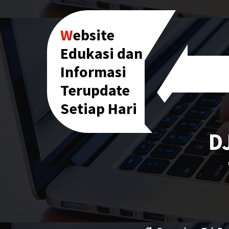
Lewati
ke
konten
Website
Edukasi dan
Informasi
Terupdate
Setiap Hari
D