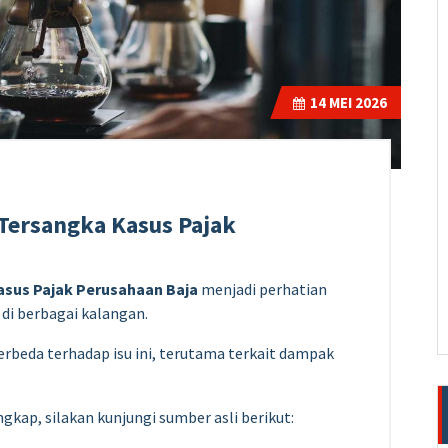
14
MEI 2026
Tersangka Kasus Pajak
asus Pajak Perusahaan Baja
menjadi perhatian
 di berbagai kalangan.
beda terhadap isu ini, terutama terkait dampak
kap, silakan kunjungi sumber asli berikut: