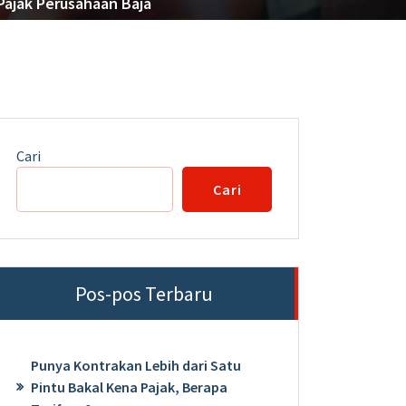
ajak Perusahaan Baja
Cari
Cari
Pos-pos Terbaru
Punya Kontrakan Lebih dari Satu
Pintu Bakal Kena Pajak, Berapa