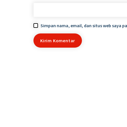
Simpan nama, email, dan situs web saya p