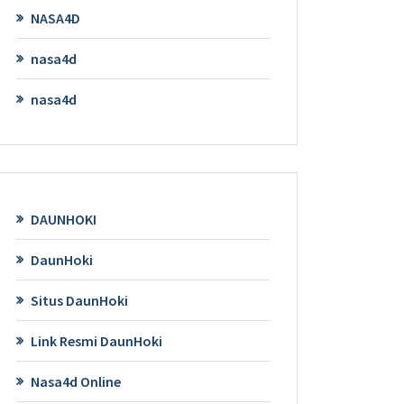
NASA4D
nasa4d
nasa4d
DAUNHOKI
DaunHoki
Situs DaunHoki
Link Resmi DaunHoki
Nasa4d Online