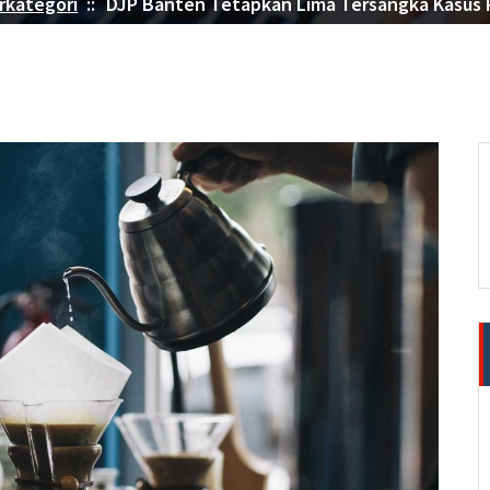
rkategori
::
DJP Banten Tetapkan Lima Tersangka Kasus P