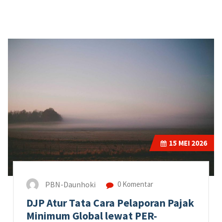
15
MEI 2026
PBN-Daunhoki
0 Komentar
DJP Atur Tata Cara Pelaporan Pajak
Minimum Global lewat PER-