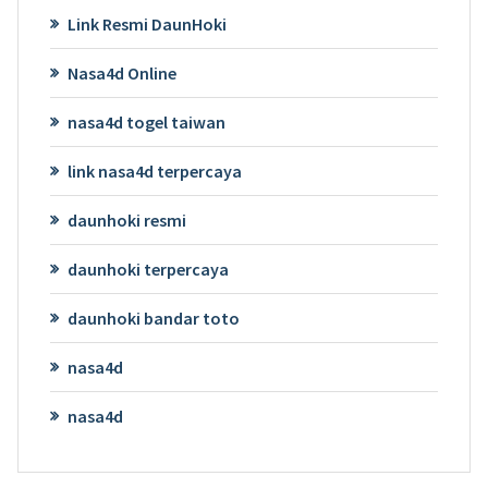
Link Resmi DaunHoki
Nasa4d Online
nasa4d togel taiwan
link nasa4d terpercaya
daunhoki resmi
daunhoki terpercaya
daunhoki bandar toto
nasa4d
nasa4d