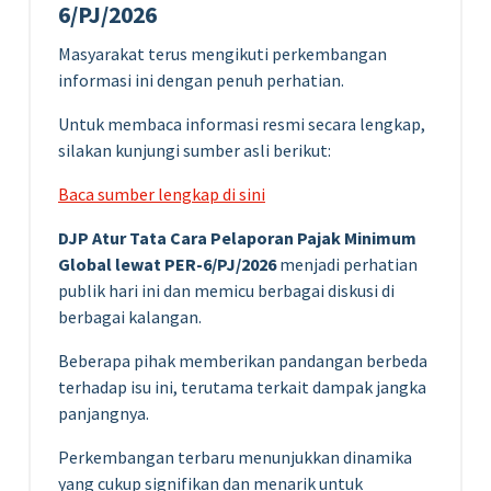
6/PJ/2026
Masyarakat terus mengikuti perkembangan
informasi ini dengan penuh perhatian.
Untuk membaca informasi resmi secara lengkap,
silakan kunjungi sumber asli berikut:
Baca sumber lengkap di sini
DJP Atur Tata Cara Pelaporan Pajak Minimum
Global lewat PER-6/PJ/2026
menjadi perhatian
publik hari ini dan memicu berbagai diskusi di
berbagai kalangan.
Beberapa pihak memberikan pandangan berbeda
terhadap isu ini, terutama terkait dampak jangka
panjangnya.
Perkembangan terbaru menunjukkan dinamika
yang cukup signifikan dan menarik untuk