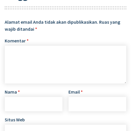
Alamat email Anda tidak akan dipublikasikan.
Ruas yang
wajib ditandai
*
Komentar
*
Nama
*
Email
*
Situs Web