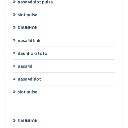
nasa4d slot pulsa
slot pulsa
DAUNHOKI
nasa4d link
daunhoki toto
nasa4d
nasa4d slot
slot pulsa
DAUNHOKI