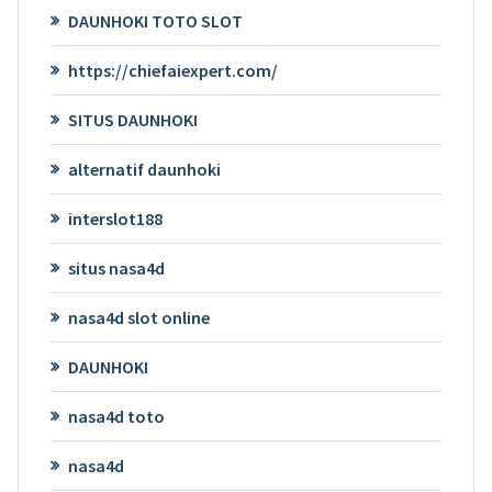
DAUNHOKI TOTO SLOT
https://chiefaiexpert.com/
SITUS DAUNHOKI
alternatif daunhoki
interslot188
situs nasa4d
nasa4d slot online
DAUNHOKI
nasa4d toto
nasa4d