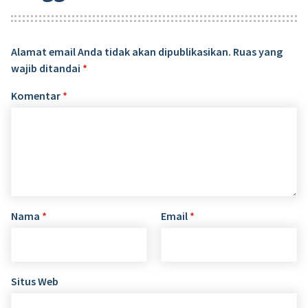
Alamat email Anda tidak akan dipublikasikan.
Ruas yang
wajib ditandai
*
Komentar
*
Nama
*
Email
*
Situs Web