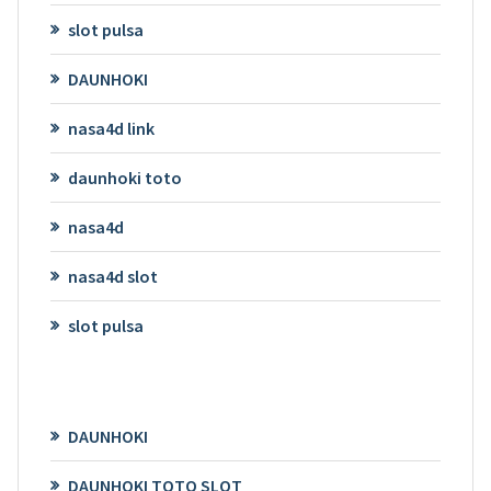
slot pulsa
DAUNHOKI
nasa4d link
daunhoki toto
nasa4d
nasa4d slot
slot pulsa
DAUNHOKI
DAUNHOKI TOTO SLOT