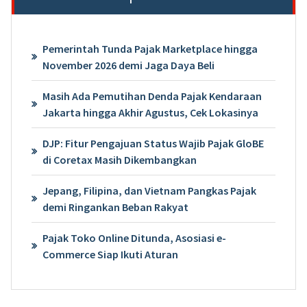
Pemerintah Tunda Pajak Marketplace hingga
November 2026 demi Jaga Daya Beli
Masih Ada Pemutihan Denda Pajak Kendaraan
Jakarta hingga Akhir Agustus, Cek Lokasinya
DJP: Fitur Pengajuan Status Wajib Pajak GloBE
di Coretax Masih Dikembangkan
Jepang, Filipina, dan Vietnam Pangkas Pajak
demi Ringankan Beban Rakyat
Pajak Toko Online Ditunda, Asosiasi e-
Commerce Siap Ikuti Aturan