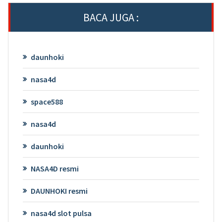
BACA JUGA :
daunhoki
nasa4d
space588
nasa4d
daunhoki
NASA4D resmi
DAUNHOKI resmi
nasa4d slot pulsa