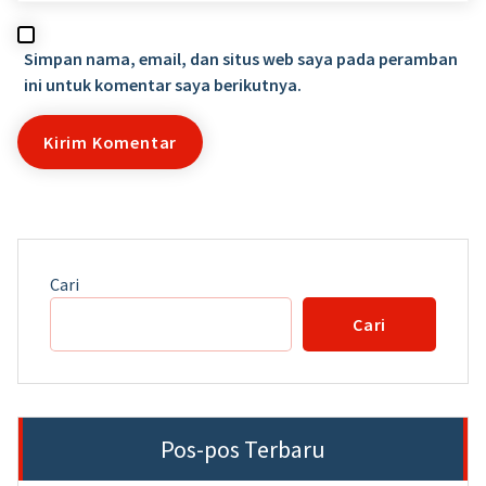
Simpan nama, email, dan situs web saya pada peramban
ini untuk komentar saya berikutnya.
Cari
Cari
Pos-pos Terbaru