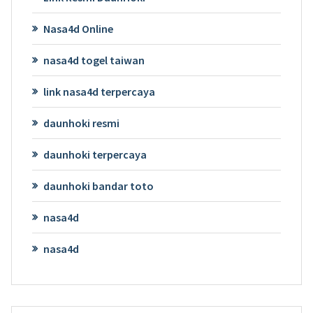
Nasa4d Online
nasa4d togel taiwan
link nasa4d terpercaya
daunhoki resmi
daunhoki terpercaya
daunhoki bandar toto
nasa4d
nasa4d