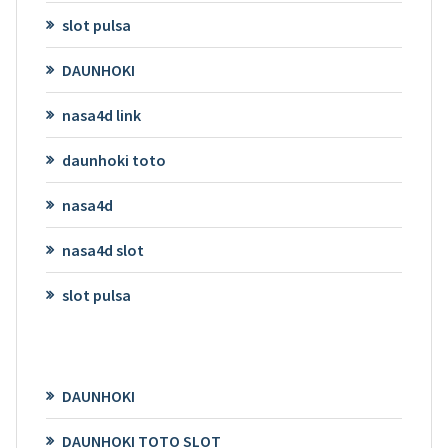
slot pulsa
DAUNHOKI
nasa4d link
daunhoki toto
nasa4d
nasa4d slot
slot pulsa
DAUNHOKI
DAUNHOKI TOTO SLOT