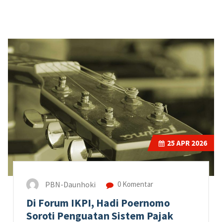
25
APR 2026
PBN-Daunhoki
0 Komentar
Di Forum IKPI, Hadi Poernomo
Soroti Penguatan Sistem Pajak