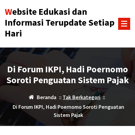
Lewati
Website Edukasi dan
ke
konten
Informasi Terupdate Setiap
Hari
Di Forum IKPI, Hadi Poernomo
Soroti Penguatan Sistem Pajak
Beranda
::
Tak Berkategori
::
Di Forum IKPI, Hadi Poernomo Soroti Penguatan
Sistem Pajak