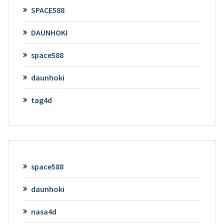
SPACE588
DAUNHOKI
space588
daunhoki
tag4d
space588
daunhoki
nasa4d