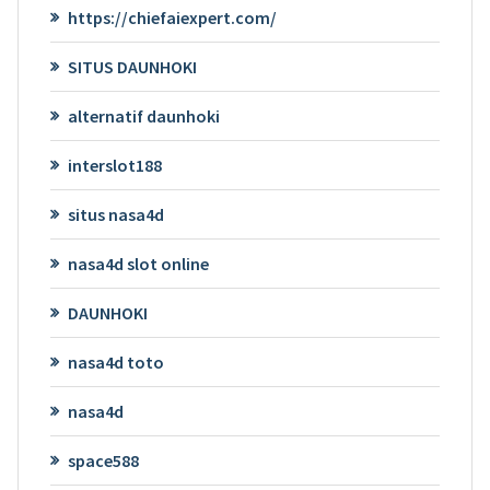
https://chiefaiexpert.com/
SITUS DAUNHOKI
alternatif daunhoki
interslot188
situs nasa4d
nasa4d slot online
DAUNHOKI
nasa4d toto
nasa4d
space588