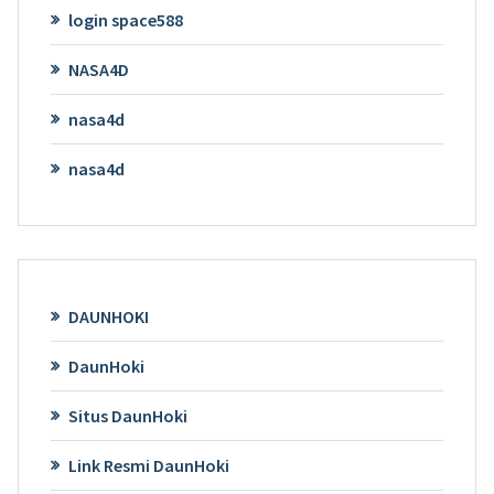
login space588
NASA4D
nasa4d
nasa4d
DAUNHOKI
DaunHoki
Situs DaunHoki
Link Resmi DaunHoki