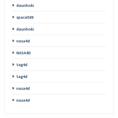
daunhoki
space588
daunhoki
nasa4d
NASA4D
tag4d
tag4d
nasa4d
nasa4d