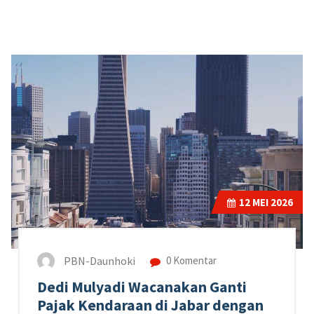
12
MEI 2026
PBN-Daunhoki
0 Komentar
Dedi Mulyadi Wacanakan Ganti
Pajak Kendaraan di Jabar dengan