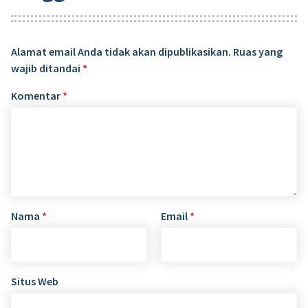
Alamat email Anda tidak akan dipublikasikan.
Ruas yang
wajib ditandai
*
Komentar
*
Nama
*
Email
*
Situs Web