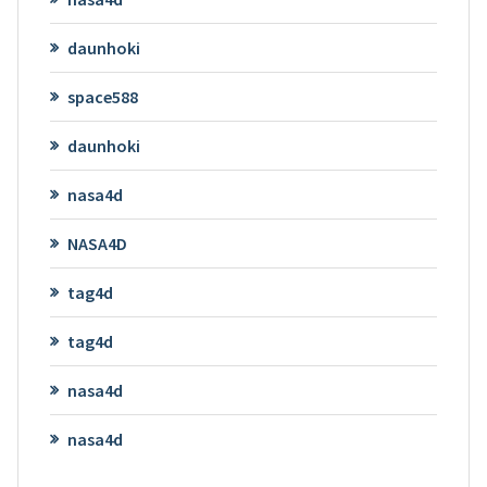
daunhoki
space588
daunhoki
nasa4d
NASA4D
tag4d
tag4d
nasa4d
nasa4d