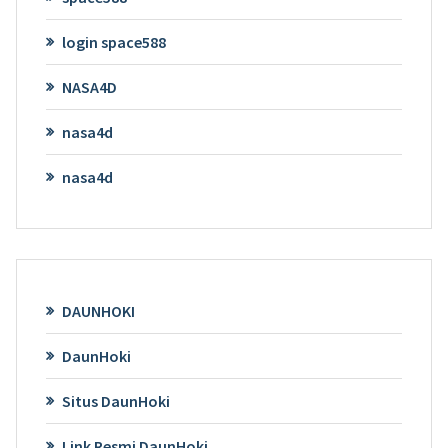
login space588
NASA4D
nasa4d
nasa4d
DAUNHOKI
DaunHoki
Situs DaunHoki
Link Resmi DaunHoki