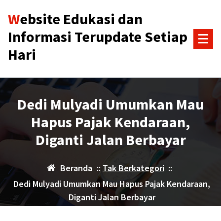
Lewati
Website Edukasi dan
ke
konten
Informasi Terupdate Setiap
Hari
Dedi Mulyadi Umumkan Mau
Hapus Pajak Kendaraan,
Diganti Jalan Berbayar
Beranda
::
Tak Berkategori
::
Dedi Mulyadi Umumkan Mau Hapus Pajak Kendaraan,
Diganti Jalan Berbayar