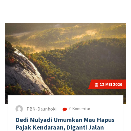
12
MEI 2026
PBN-Daunhoki
0 Komentar
Dedi Mulyadi Umumkan Mau Hapus
Pajak Kendaraan, Diganti Jalan