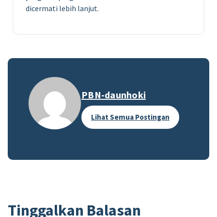
dicermati lebih lanjut.
PBN-daunhoki
Lihat Semua Postingan
Tinggalkan Balasan